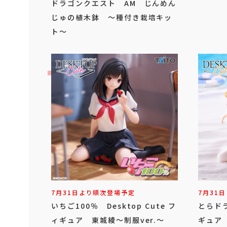
ドラゴンクエスト AM じんめん
じゅの植木鉢 ～種付き栽培キッ
ト～
7月31日より順次登場予定
7月31
いちご100％ Desktop Cute フ
とらドラ
ィギュア 東城綾～制服ver.～
ギュア