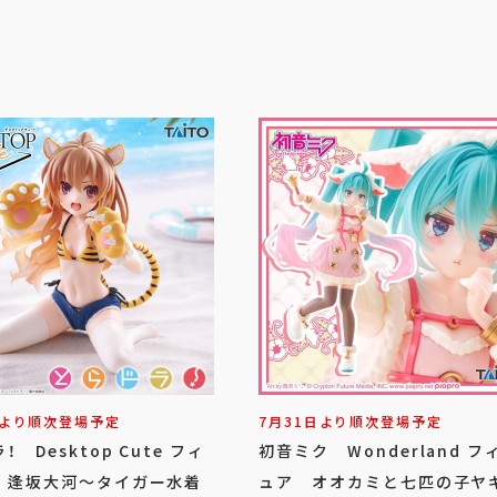
日より順次登場予定
7月31日より順次登場予定
！ Desktop Cute フィ
初音ミク Wonderland フ
 逢坂大河～タイガー水着
ュア オオカミと七匹の子ヤ