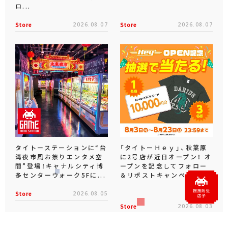
ロ...
Store
2026.08.07
Store
2026.08.07
タイトーステーションに“台
「タイトーＨｅｙ」、秋葉原
湾夜市風お祭りエンタメ空
に2号店が近日オープン！ オ
間”登場！キャナルシティ博
ープンを記念してフォロー
多センターウォーク5Fに...
＆リポストキャンペーン...
Store
2026.08.05
Store
2026.08.03