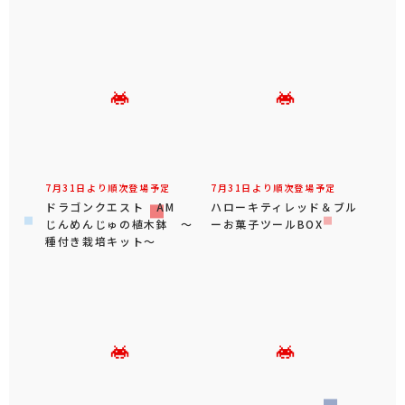
7月31日より順次登場予定
7月31日より順次登場予定
ドラゴンクエスト AM
ハローキティレッド＆ブル
じんめんじゅの植木鉢 ～
ーお菓子ツールBOX
種付き栽培キット～