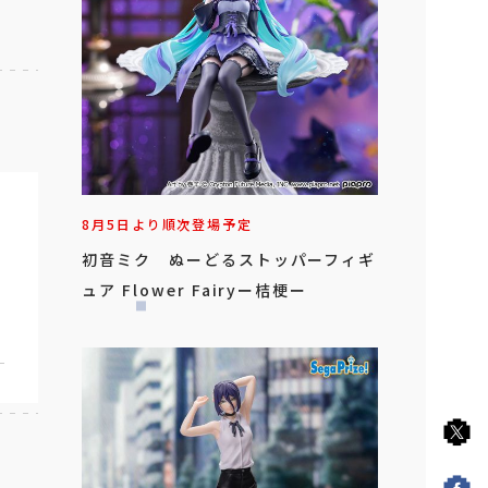
8月5日より順次登場予定
初音ミク ぬーどるストッパーフィギ
ュア Flower Fairyー桔梗ー