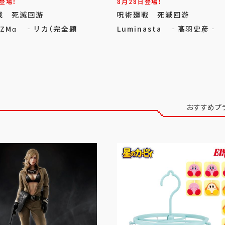
登場！
8月28日登場！
戦 死滅回游
呪術廻戦 死滅回游
RIZMα ‐リカ（完全顕
Luminasta ‐髙羽史彦‐
おすすめプ