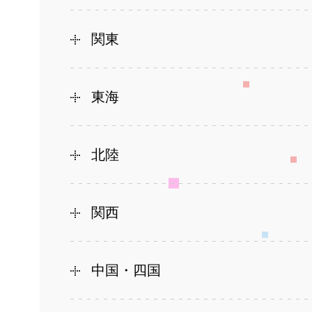
関東
東海
北陸
関西
中国・四国