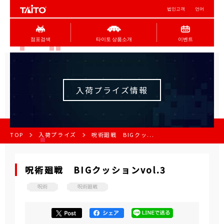
법인고객
언어
점포검색
타이토 상품소개
이벤트
入荷プライズ情報
TOP
入荷プライズ
呪術廻戦 BIGクッ...
呪術廻戦 BIGクッションvol.3
呪術
呪術廻戦