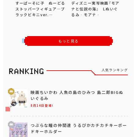
すーぱーそに子 ぬーどる
ディズニー実写映画『モア
ストッパーフィギュア―ブ
ナと伝説の海』 Lぬいぐ
ラックビキニver.―
るみ‐モアナ‐
もっと見る
人気ランキング
映画ちいかわ 人魚の島のひみつ 島二郎BIGぬ
いぐるみ
8月14日登場！
つぶらな瞳の仲間達 うるぴかカチカチキーボー
ドキーホルダー