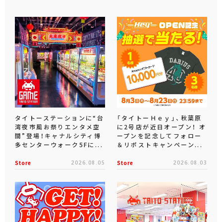
タイトーステーションに“台
「タイトーＨｅｙ」、秋葉原
湾夜市風お祭りエンタメ空
に2号店が近日オープン！ オ
間”登場！キャナルシティ博
ープンを記念してフォロー
多センターウォーク5Fに...
＆リポストキャンペーン...
Store
2026.08.05
Store
2026.08.03