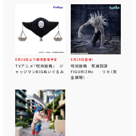
8月26日より順次登場予定
8月28日登場！
TVアニメ『呪術廻戦』 ジ
呪術廻戦 死滅回游
ャッジマンBIGぬいぐるみ
FIGURIZMα ‐リカ（完
全顕現）‐