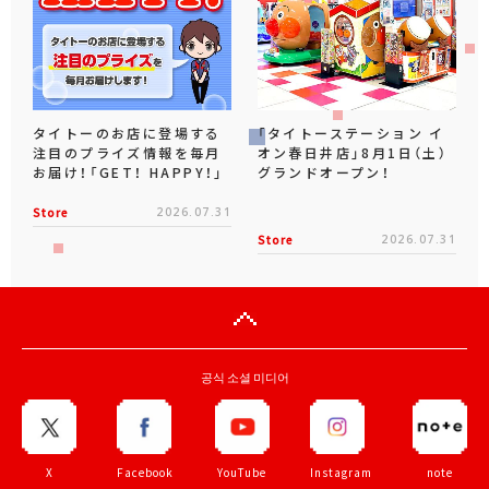
タイトーのお店に登場する
「タイトーステーション イ
注目のプライズ情報を毎月
オン春日井店」8月1日（土）
お届け！「GET！ HAPPY！」
グランドオープン！
Store
2026.07.31
Store
2026.07.31
공식 소셜 미디어
X
Facebook
YouTube
Instagram
note