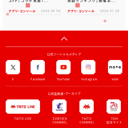
スFP』コラボ実施！...
楽曲ランキング」開催あ...
アプリ･コンソール
2026.08.06
アプリ･コンソール
2026.07.28
公式ソーシャルメディア
X
Facebook
YouTube
Instagram
note
公式生放送・アーカイブ
ZUNTATA
TAITO
70th
TAITO LIVE
CHANNEL
CHANNEL
記念サイト