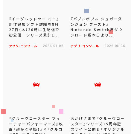
『イーグレットツー ミニ』
『バブルボブル シュガーダ
新作追加ソフト詳細を8月
ンジョン ブースト』
27日（木）20時に生配信で
Nintendo Switch用ダウ
初公開 シリーズ累計1...
ンロード版本日より...
アプリ･コンソール
2026.08.06
アプリ･コンソール
2026.08.06
『グルーヴコースター フュ
おかげさまで『グルーヴコー
ーチャーパフォーマーズ』映
スター』シリーズ15周年記
画『超かぐや姫！』×『グルコ
念サイト公開＆「オリジナル