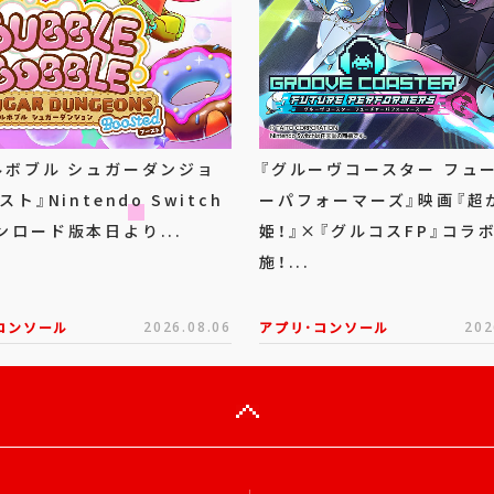
ルボブル シュガーダンジョ
『グルーヴコースター フュ
スト』Nintendo Switch
ーパフォーマーズ』映画『超
ンロード版本日より...
姫！』×『グルコスFP』コラ
施！...
コンソール
2026.08.06
アプリ･コンソール
202