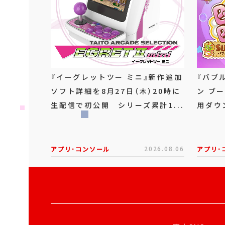
『イーグレットツー ミニ』新作追加
『バブ
ソフト詳細を8月27日（木）20時に
ン ブー
生配信で初公開 シリーズ累計1...
用ダウ
アプリ･コンソール
2026.08.06
アプリ･