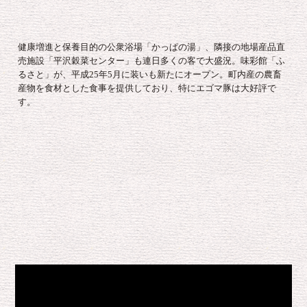
健康増進と保養目的の公衆浴場「かっぱの湯」、隣接の地場産品直
売施設「平沢穀菜センター」も連日多くの客で大盛況。味彩館「ふ
るさと」が、平成25年5月に装いも新たにオープン。町内産の農畜
産物を食材とした食事を提供しており、特にエゴマ豚は大好評で
す。