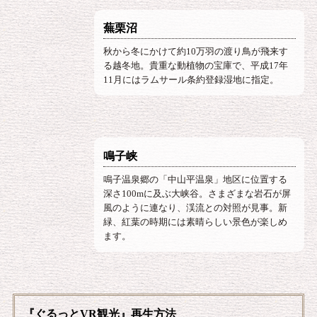
蕪栗沼
秋から冬にかけて約10万羽の渡り鳥が飛来す
る越冬地。貴重な動植物の宝庫で、平成17年
11月にはラムサール条約登録湿地に指定。
鳴子峡
鳴子温泉郷の「中山平温泉」地区に位置する
深さ100mに及ぶ大峡谷。さまざまな岩石が屏
風のように連なり、渓流との対照が見事。新
緑、紅葉の時期には素晴らしい景色が楽しめ
ます。
『ぐるっとVR観光』再生方法