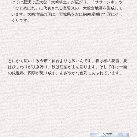
けては肥沃で広大な「大崎耕土」が広がり、「ササニシキ」や
「ひとめぼれ」に代表される良質米の一大穀倉地帯を形成して
います。大崎地域の形は、宮城県を左に約90度傾けた形にそっ
くりです。
とにかく広い！政令市・仙台よりも広いんです。春は桜の花霞、夏
はひまわりが咲き誇り、秋は紅葉が山を彩ります。そして冬は一面
の銀世界。四季が織り成す、あざやかな色彩にあふれています。