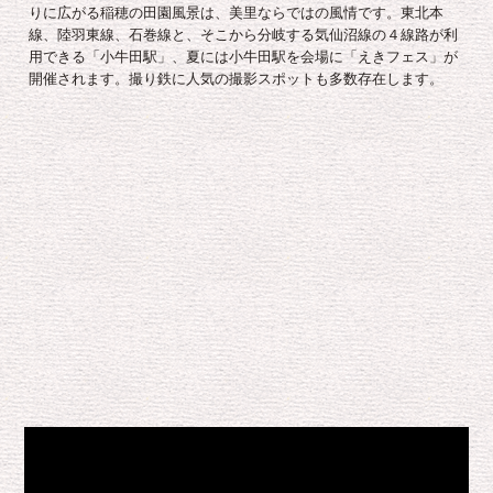
りに広がる稲穂の田園風景は、美里ならではの風情です。東北本
線、陸羽東線、石巻線と、そこから分岐する気仙沼線の４線路が利
用できる「小牛田駅」、夏には小牛田駅を会場に「えきフェス」が
開催されます。撮り鉄に人気の撮影スポットも多数存在します。