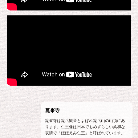
箟峯寺
箟峯寺は箟岳観音とよばれ箟岳山の山頂にあ
ります。仁王像は日本でもめずらしい柔和な
表情で「ほほえみ仁王」と呼ばれています。