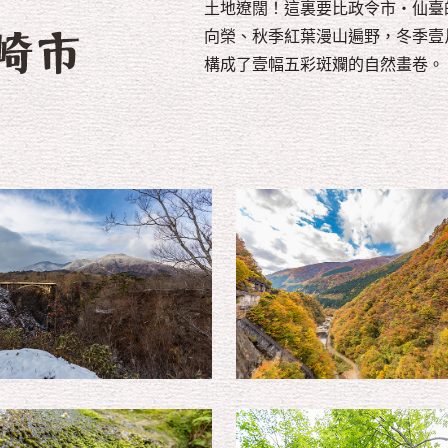
土地遼闊！這裏要比政令市・仙臺
向榮、秋季紅葉漫山遍野，冬季壹
構成了壹幅五彩斑斕的自然畫卷。