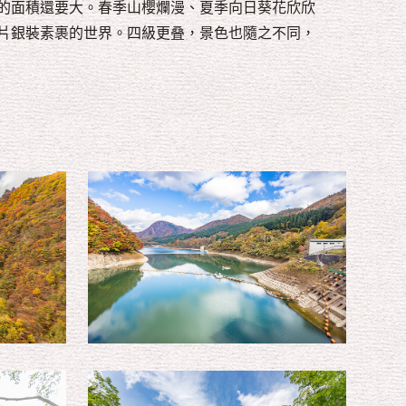
的面積還要大。春季山櫻爛漫、夏季向日葵花欣欣
片銀裝素裹的世界。四級更叠，景色也隨之不同，