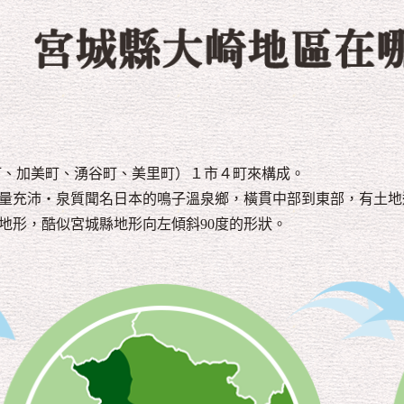
宮城縣大崎地區在哪裏？
町、加美町、湧谷町、美里町）１市４町來構成。
有水量充沛・泉質聞名日本的鳴子溫泉鄉，橫貫中部到東部，有土
地形，酷似宮城縣地形向左傾斜90度的形狀。