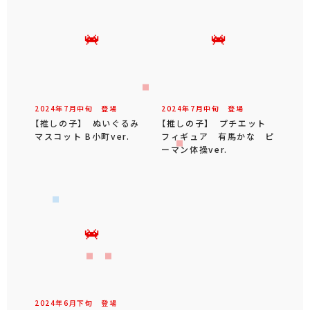
2024年
7
月
中旬
登場
2024年
7
月
中旬
登場
【推しの子】 ぬいぐるみ
【推しの子】 プチエット
マスコット B小町ver.
フィギュア 有馬かな ピ
ーマン体操ver.
2024年
6
月
下旬
登場