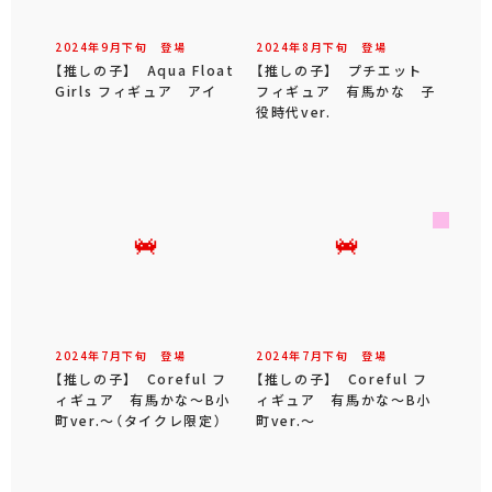
2024年
9
月
下旬
登場
2024年
8
月
下旬
登場
【推しの子】 Aqua Float
【推しの子】 プチエット
Girls フィギュア アイ
フィギュア 有馬かな 子
役時代ver.
2024年
7
月
下旬
登場
2024年
7
月
下旬
登場
【推しの子】 Coreful フ
【推しの子】 Coreful フ
ィギュア 有馬かな～B小
ィギュア 有馬かな～B小
町ver.～（タイクレ限定）
町ver.～