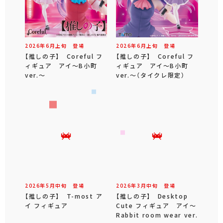
2026年
6
月
上旬
登場
2026年
6
月
上旬
登場
【推しの子】 Coreful フ
【推しの子】 Coreful フ
ィギュア アイ～B小町
ィギュア アイ～B小町
ver.～
ver.～（タイクレ限定）
2026年
5
月
中旬
登場
2026年
3
月
中旬
登場
【推しの子】 T-most ア
【推しの子】 Desktop
イ フィギュア
Cute フィギュア アイ～
Rabbit room wear ver.