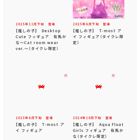
2025年
11
月
下旬
登場
2025年
6
月
下旬
登場
【推しの子】 Desktop
【推しの子】 T-most ア
Cute フィギュア 有馬か
イ フィギュア（タイクレ限
な～Cat room wear
定）
ver.～（タイクレ限定）
2025年
6
月
下旬
登場
2024年
10
月
下旬
登場
【推しの子】 T-most ア
【推しの子】 Aqua Float
イ フィギュア
Girls フィギュア 有馬か
な（タイクレ限定）