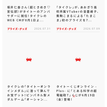
坂井仁香さん（超ときめき♡
「タイクレ」が、あおぎり高
宣伝部）がタイトーのアンバ
校所属VTuberの音霊魂子、
サダーに就任！タイクレの
栗駒こまるによる「たまこ
WEB CMが8月1日よ...
ま」初のプライズを7...
プライズ・グッズ
2026.07.31
プライズ・グッズ
2026.07.09
タイクレの「タイトーオンラ
タイトーくじオンライン -
インメダル」に潜って弾んで
Plus- に「とある科学の超
お宝ゲット！ピンパネル型メ
電磁砲T」くじが6月19日
ダルゲーム「オーシャン...
（金）登場！