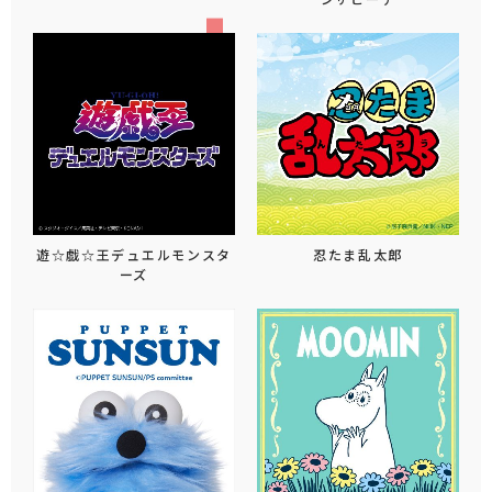
遊☆戯☆王デュエルモンスタ
忍たま乱太郎
ーズ