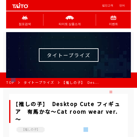
법인고객
언어
점포검색
타이토 상품소개
이벤트
タイトープライズ
TOP
タイトープライズ
【推しの子】 Des...
【推しの子】 Desktop Cute フィギュ
ア 有馬かな～Cat room wear ver.
～
【推しの子】