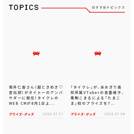
おすすめトピックス
坂井仁香さん（超ときめき♡
「タイクレ」が、あおぎり高
宣伝部）がタイトーのアンバ
校所属VTuberの音霊魂子、
サダーに就任！タイクレの
栗駒こまるによる「たまこ
WEB CMが8月1日よ...
ま」初のプライズを7...
プライズ・グッズ
2026.07.31
プライズ・グッズ
2026.07.09