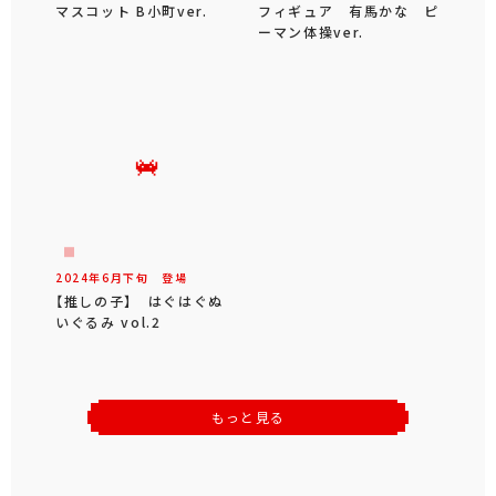
マスコット B小町ver.
フィギュア 有馬かな ピ
ーマン体操ver.
2024年
6
月
下旬
登場
【推しの子】 はぐはぐぬ
いぐるみ vol.2
もっと見る