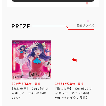
関連プライズ
2026年
6
月
上旬
登場
2026年
6
月
上旬
登場
【推しの子】 Coreful フ
【推しの子】 Coreful フ
ィギュア アイ～B小町
ィギュア アイ～B小町
ver.～
ver.～（タイクレ限定）