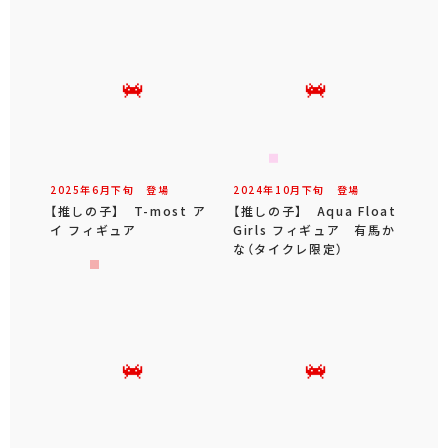
2025年
6
月
下旬
登場
2024年
10
月
下旬
登場
【推しの子】 T-most ア
【推しの子】 Aqua Float
イ フィギュア
Girls フィギュア 有馬か
な（タイクレ限定）