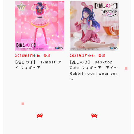
2026年
5
月
中旬
登場
2026年
3
月
中旬
登場
【推しの子】 T-most ア
【推しの子】 Desktop
イ フィギュア
Cute フィギュア アイ～
Rabbit room wear ver.
～