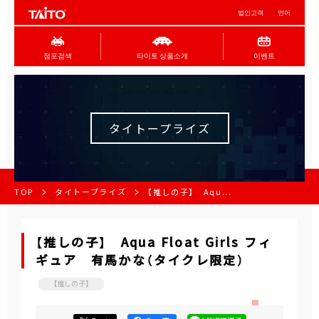
법인고객
언어
점포검색
타이토 상품소개
이벤트
タイトープライズ
TOP
タイトープライズ
【推しの子】 Aqu...
【推しの子】 Aqua Float Girls フィ
ギュア 有馬かな（タイクレ限定）
【推しの子】