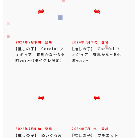
2024年
7
月
下旬
登場
2024年
7
月
下旬
登場
【推しの子】 Coreful フ
【推しの子】 Coreful フ
ィギュア 有馬かな～B小
ィギュア 有馬かな～B小
町ver.～（タイクレ限定）
町ver.～
2024年
7
月
中旬
登場
2024年
7
月
中旬
登場
【推しの子】 ぬいぐるみ
【推しの子】 プチエット