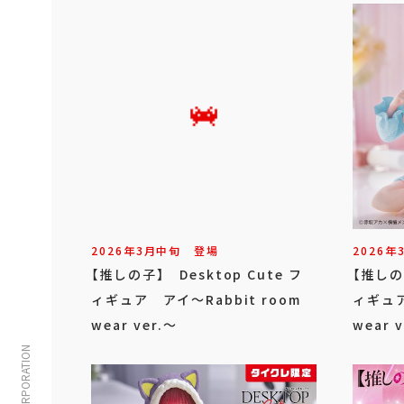
2026年
3
月
中旬
登場
2026年
【推しの子】 Desktop Cute フ
【推しの子
ィギュア アイ～Rabbit room
ィギュア
wear ver.～
wear