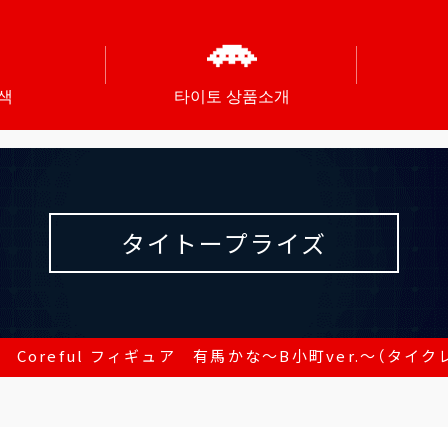
색
타이토 상품소개
タイトープライズ
 Coreful フィギュア 有馬かな～B小町ver.～（タイク