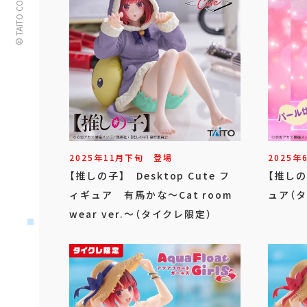
© TAITO CORPORATION
2025年
11
月
下旬
登場
2025年
【推しの子】 Desktop Cute フ
【推しの
ィギュア 有馬かな～Cat room
ュア（
wear ver.～（タイクレ限定）