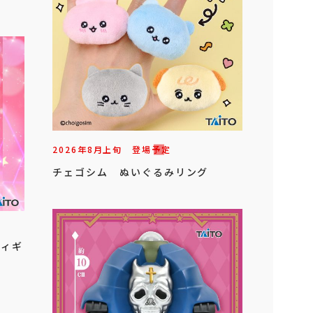
2026年
8
月
上旬
登場予定
チェゴシム ぬいぐるみリング
フィギ