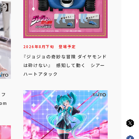
2026年
8
月
下旬
登場予定
『ジョジョの奇妙な冒険 ダイヤモンド
は砕けない』 感知して動く シアー
ハートアタック
 フ
om