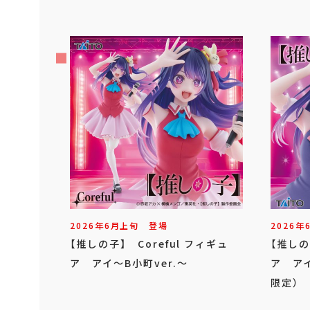
2026年
6
月
上旬
登場
2026年
【推しの子】 Coreful フィギュ
【推しの
ア アイ～B小町ver.～
ア アイ
限定）