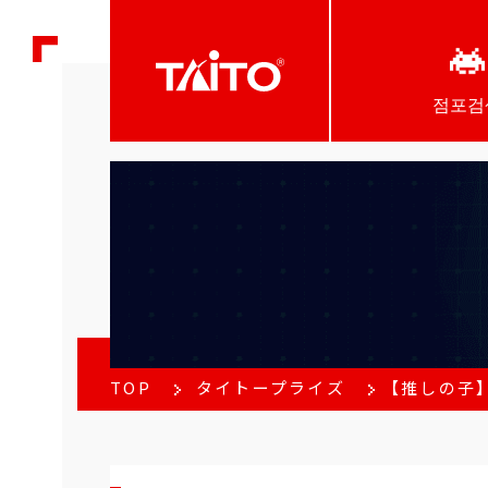
점포검
TOP
タイトープライズ
【推しの子】