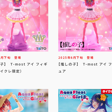
6
月
下旬
登場
2025年
6
月
下旬
登場
子】 T-most アイ フィギ
【推しの子】 T-most アイ 
タイクレ限定）
ュア