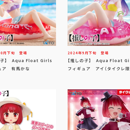
10
月
下旬
登場
2024年
9
月
下旬
登場
】 Aqua Float Girls
【推しの子】 Aqua Float Gi
ュア 有馬かな
フィギュア アイ（タイクレ限