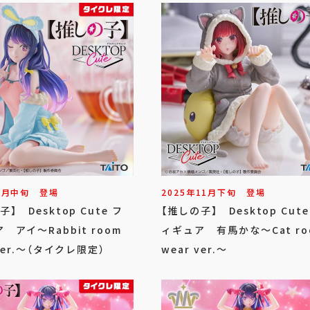
3
月
中旬
登場
2025年
11
月
下旬
登場
】 Desktop Cute フ
【推しの子】 Desktop Cute
 アイ～Rabbit room
ィギュア 有馬かな～Cat ro
 ver.～（タイクレ限定）
wear ver.～