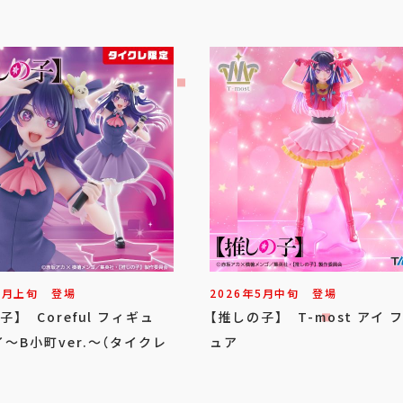
6
月
上旬
登場
2026年
5
月
中旬
登場
子】 Coreful フィギュ
【推しの子】 T-most アイ 
～B小町ver.～（タイクレ
ュア