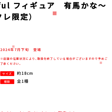
eful フィギュア 有馬かな～
クレ限定）
2024年
7
月
下旬
登場
※店舗の在庫状況により、取扱を終了している場合がございますので予めご
了承ください。
約18cm
サイズ
全1種
種類