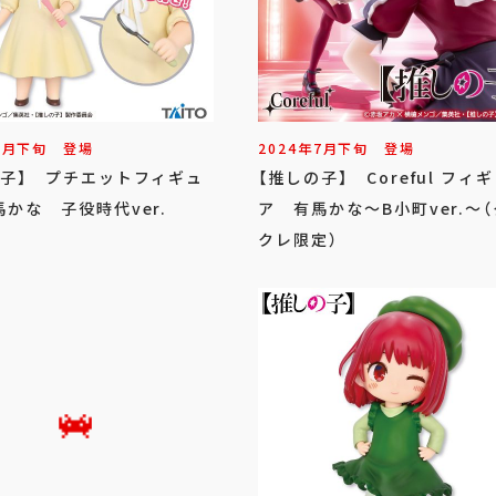
8
月
下旬
登場
2024年
7
月
下旬
登場
の子】 プチエットフィギュ
【推しの子】 Coreful フィ
かな 子役時代ver.
ア 有馬かな～B小町ver.～
クレ限定）