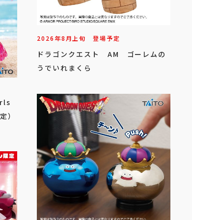
2026年
8
月
上旬
登場予定
ドラゴンクエスト AM ゴーレムの
うでいれまくら
rls
定）