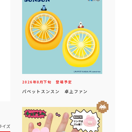
2026年
8
月
下旬
登場予定
パペットスンスン 卓上ファン
ライズ