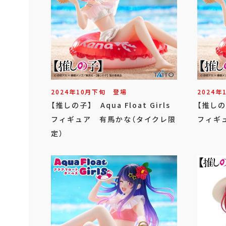
2024年
10
月
下旬
登場
2024年
【推しの子】 Aqua Float Girls
【推しの子
フィギュア 有馬かな（タイクレ限
フィギ
定）