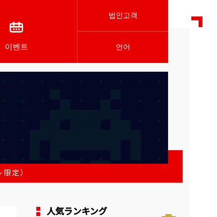
법인고객
이벤트
언어
レ限定）
人気ランキング