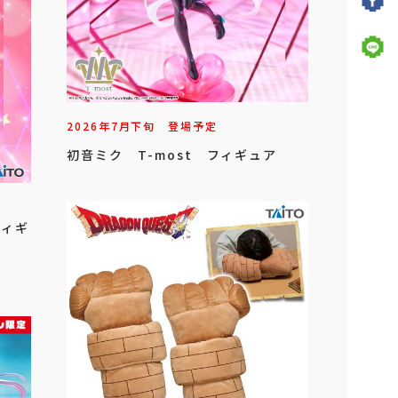
2026年
7
月
下旬
登場予定
初音ミク T-most フィギュア
フィギ