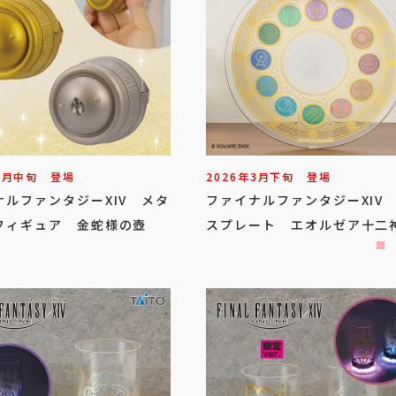
5
月
中旬
登場
2026年
3
月
下旬
登場
ナルファンタジーXIV メタ
ファイナルファンタジーXIV
フィギュア 金蛇様の壺
スプレート エオルゼア十二