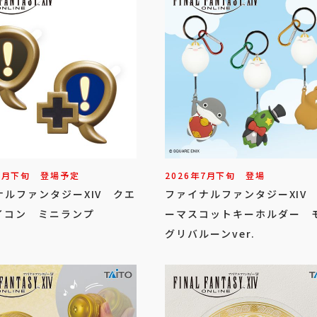
8
月
下旬
登場予定
2026年
7
月
下旬
登場
ナルファンタジーXIV クエ
ファイナルファンタジーXIV
イコン ミニランプ
ーマスコットキーホルダー 
グリバルーンver.