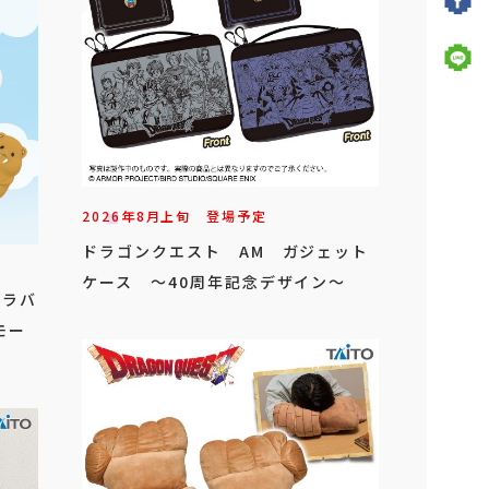
2026年
8
月
上旬
登場予定
ドラゴンクエスト AM ガジェット
ケース ～40周年記念デザイン～
 ラバ
モー