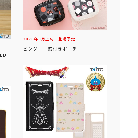
2026年
8
月
上旬
登場予定
ピングー 窓付きポーチ
ED