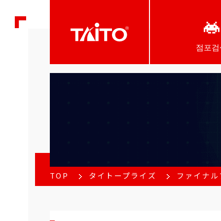
점포검
TOP
タイトープライズ
ファイナル