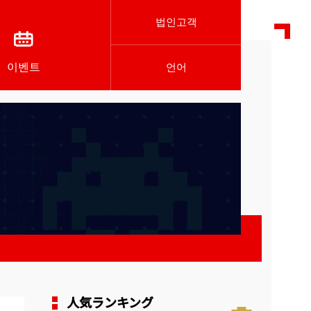
법인고객
이벤트
언어
人気ランキング