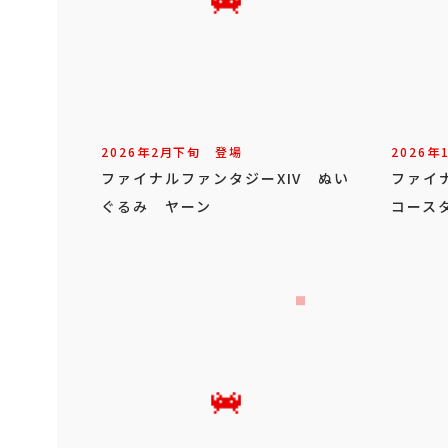
2026年
2
月
下旬
登場
2026年
ファイナルファンタジーXIV ぬい
ファイナ
ぐるみ ヤーン
コースタ