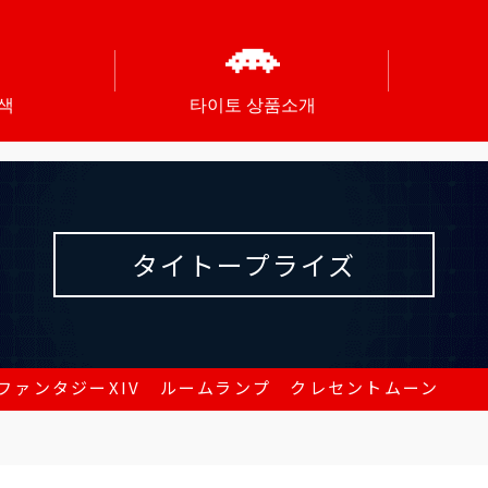
색
타이토 상품소개
タイトープライズ
ファンタジーXIV ルームランプ クレセントムーン