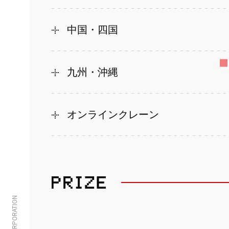
中国・四国
九州・沖縄
オンラインクレーン