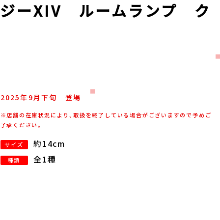
ジーXIV ルームランプ ク
2025年
9
月
下旬
登場
※店舗の在庫状況により、取扱を終了している場合がございますので予めご
了承ください。
約14cm
サイズ
全1種
種類