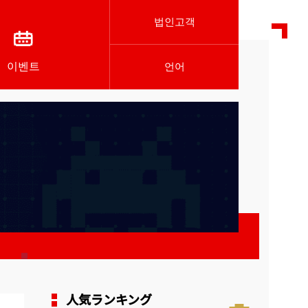
법인고객
이벤트
언어
人気ランキング