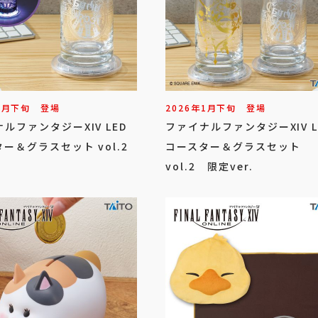
1
月
下旬
登場
2026年
1
月
下旬
登場
ルファンタジーXIV LED
ファイナルファンタジーXIV L
ー＆グラスセット vol.2
コースター＆グラスセット
vol.2 限定ver.