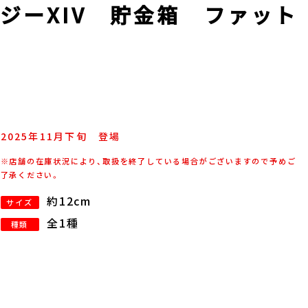
ジーXIV 貯金箱 ファット
2025年
11
月
下旬
登場
※店舗の在庫状況により、取扱を終了している場合がございますので予めご
了承ください。
約12cm
サイズ
全1種
種類