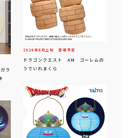
2026年
8
月
上旬
登場予定
ドラゴンクエスト AM ゴーレムの
うでいれまくら
 ガラ
神