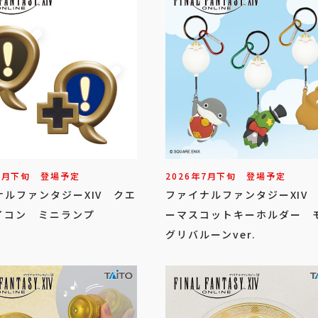
8
月
下旬
登場予定
2026年
7
月
下旬
登場予定
ナルファンタジーXIV クエ
ファイナルファンタジーXIV
イコン ミニランプ
ーマスコットキーホルダー 
グリバルーンver.