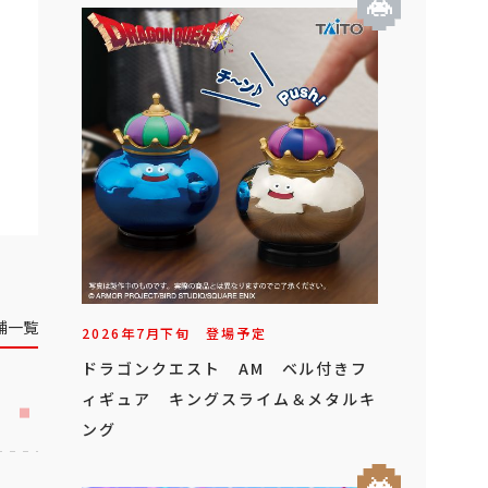
舗一覧
2026年
7
月
下旬
登場予定
ドラゴンクエスト AM ベル付きフ
ィギュア キングスライム＆メタルキ
ング