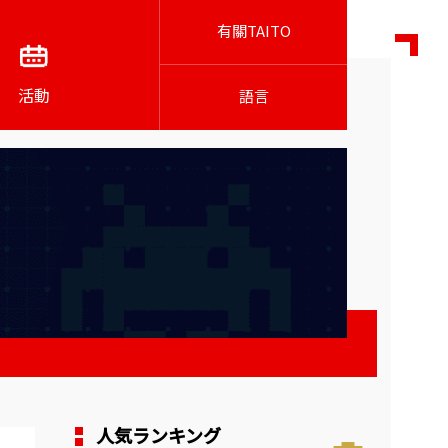
有關TAITO
活動
語言
人気ランキング