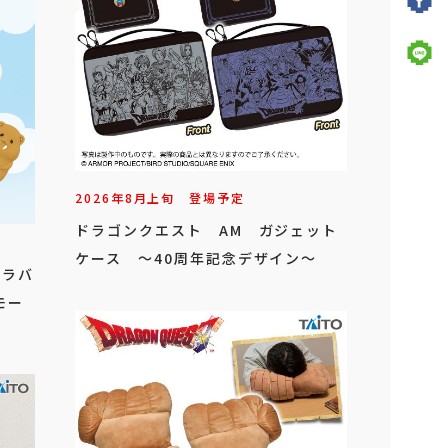
2026年
8
月
上旬
登場予定
ドラゴンクエスト AM ガジェット
ケース ～40周年記念デザイン～
 ラバ
モー