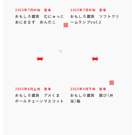
2025年
7
月
中旬
登場
2025年
7
月
中旬
登場
おもしろ雑貨 むにゅっと
おもしろ雑貨 ソフトクリ
あにまるず めんだこ
ームランプvol.2
2025年
6
月
上旬
登場
2025年
4
月
下旬
登場
おもしろ雑貨 アメくま
おもしろ雑貨 跳び（弁
ボールチェーンマスコット
当）箱