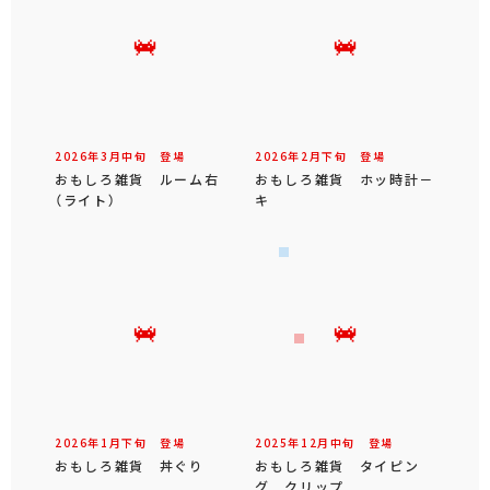
2026年
3
月
中旬
登場
2026年
2
月
下旬
登場
おもしろ雑貨 ルーム右
おもしろ雑貨 ホッ時計－
（ライト）
キ
2026年
1
月
下旬
登場
2025年
12
月
中旬
登場
おもしろ雑貨 丼ぐり
おもしろ雑貨 タイピン
グ クリップ