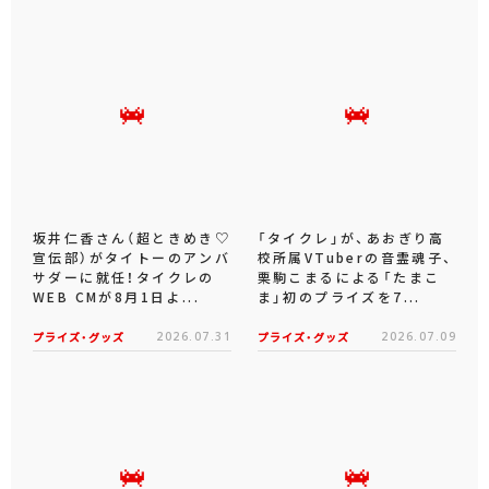
坂井仁香さん（超ときめき♡
「タイクレ」が、あおぎり高
宣伝部）がタイトーのアンバ
校所属VTuberの音霊魂子、
サダーに就任！タイクレの
栗駒こまるによる「たまこ
WEB CMが8月1日よ...
ま」初のプライズを7...
プライズ・グッズ
2026.07.31
プライズ・グッズ
2026.07.09