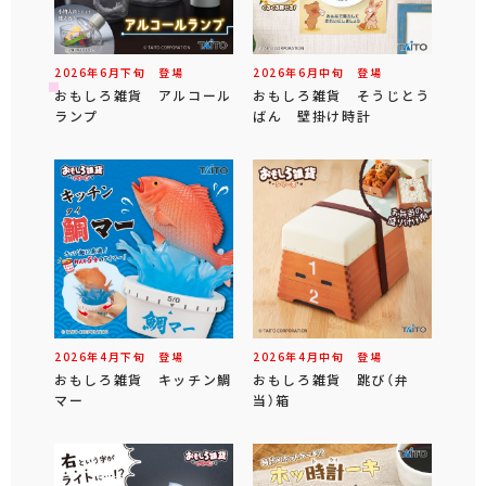
2026年
6
月
下旬
登場
2026年
6
月
中旬
登場
おもしろ雑貨 アルコール
おもしろ雑貨 そうじとう
ランプ
ばん 壁掛け時計
2026年
4
月
下旬
登場
2026年
4
月
中旬
登場
おもしろ雑貨 キッチン鯛
おもしろ雑貨 跳び（弁
マー
当）箱