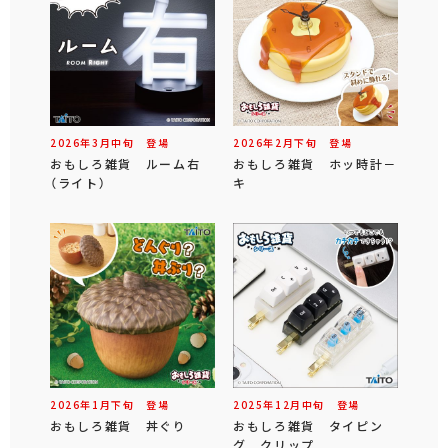
2026年
3
月
中旬
登場
2026年
2
月
下旬
登場
おもしろ雑貨 ルーム右
おもしろ雑貨 ホッ時計－
（ライト）
キ
2026年
1
月
下旬
登場
2025年
12
月
中旬
登場
おもしろ雑貨 丼ぐり
おもしろ雑貨 タイピン
グ クリップ