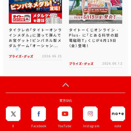
タイクレの「タイトーオンラ
タイトーくじオンライン -
インメダル」に潜って弾んで
Plus- に「とある科学の超
お宝ゲット！ピンパネル型メ
電磁砲T」くじが6月19日
ダルゲーム「オーシャン...
（金）登場！
プライズ・グッズ
2026.06.25
プライズ・グッズ
2026.06.12
官方SNS
X
Facebook
YouTube
Instagram
note