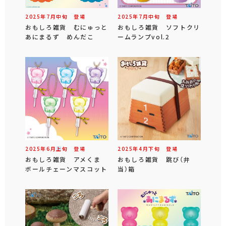
2025年
7
月
中旬
登場
2025年
7
月
中旬
登場
おもしろ雑貨 むにゅっと
おもしろ雑貨 ソフトクリ
あにまるず めんだこ
ームランプvol.2
2025年
6
月
上旬
登場
2025年
4
月
下旬
登場
おもしろ雑貨 アメくま
おもしろ雑貨 跳び（弁
ボールチェーンマスコット
当）箱