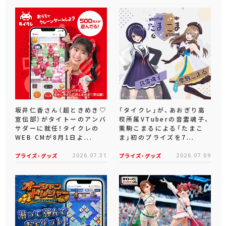
坂井仁香さん（超ときめき♡
「タイクレ」が、あおぎり高
宣伝部）がタイトーのアンバ
校所属VTuberの音霊魂子、
サダーに就任！タイクレの
栗駒こまるによる「たまこ
WEB CMが8月1日よ...
ま」初のプライズを7...
プライズ・グッズ
2026.07.31
プライズ・グッズ
2026.07.09