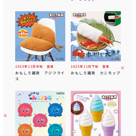
2025年
12
月
中旬
登場
2025年
11
月
下旬
登場
おもしろ雑貨 アジフライ
おもしろ雑貨 カニモップ
ス