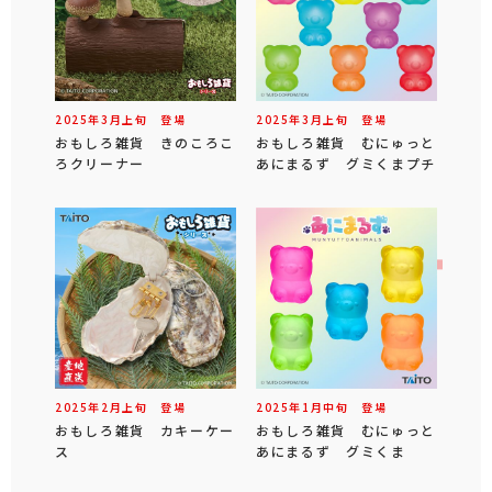
2025年
3
月
上旬
登場
2025年
3
月
上旬
登場
おもしろ雑貨 きのころこ
おもしろ雑貨 むにゅっと
ろクリーナー
あにまるず グミくまプチ
2025年
2
月
上旬
登場
2025年
1
月
中旬
登場
おもしろ雑貨 カキーケー
おもしろ雑貨 むにゅっと
ス
あにまるず グミくま