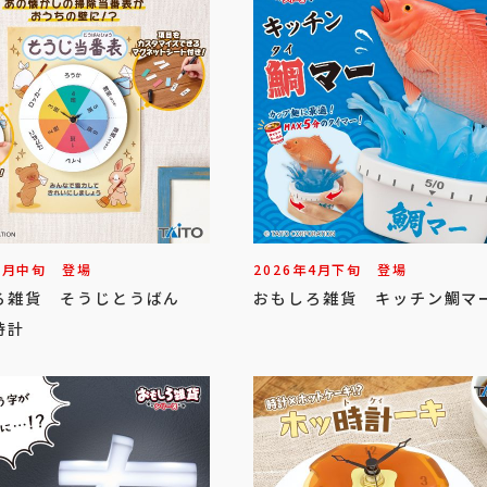
6
月
中旬
登場
2026年
4
月
下旬
登場
ろ雑貨 そうじとうばん
おもしろ雑貨 キッチン鯛マ
時計