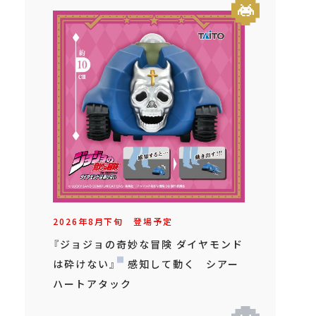
2026年
8
月
下旬
登場予定
『ジョジョの奇妙な冒険 ダイヤモンド
は砕けない』 感知して動く シアー
ハートアタック