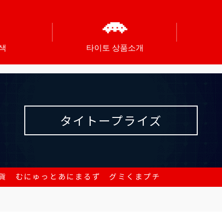
색
타이토 상품소개
タイトープライズ
貨 むにゅっとあにまるず グミくまプチ