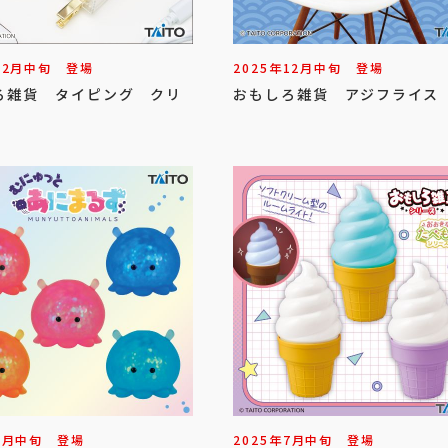
12
月
中旬
登場
2025年
12
月
中旬
登場
ろ雑貨 タイピング クリ
おもしろ雑貨 アジフライス
7
月
中旬
登場
2025年
7
月
中旬
登場