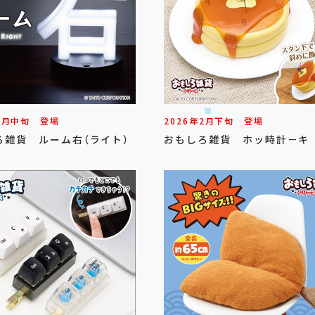
3
月
中旬
登場
2026年
2
月
下旬
登場
ろ雑貨 ルーム右（ライト）
おもしろ雑貨 ホッ時計－キ