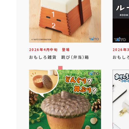
2026年
4
月
中旬
登場
2026年
おもしろ雑貨 跳び（弁当）箱
おもし