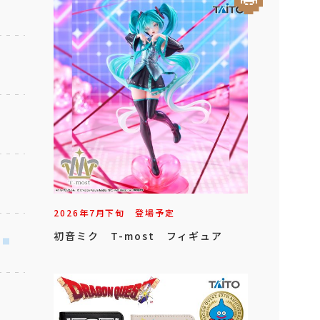
2026年
7
月
下旬
登場予定
初音ミク T-most フィギュア