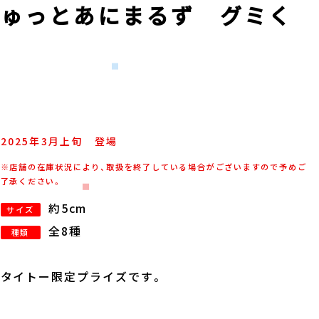
にゅっとあにまるず グミく
2025年
3
月
上旬
登場
※店舗の在庫状況により、取扱を終了している場合がございますので予めご
了承ください。
約5cm
サイズ
全8種
種類
タイトー限定プライズです。