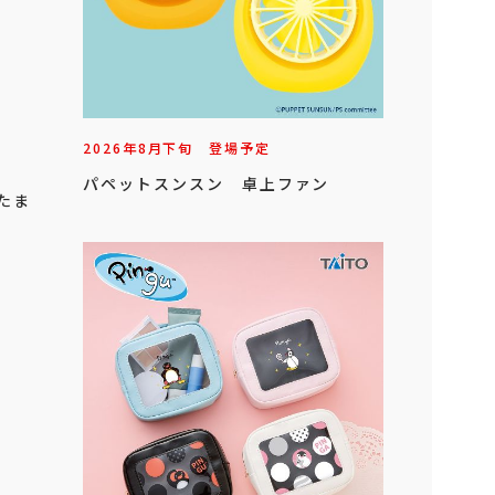
2026年
8
月
下旬
登場予定
パペットスンスン 卓上ファン
たま