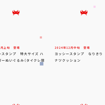
1
月
上旬
登場
2024年
12
月
中旬
登場
ースタンプ 特大サイズ ハ
ヨッシースタンプ なりきり 
ガーぬいぐるみ（タイクレ限
ナツクッション