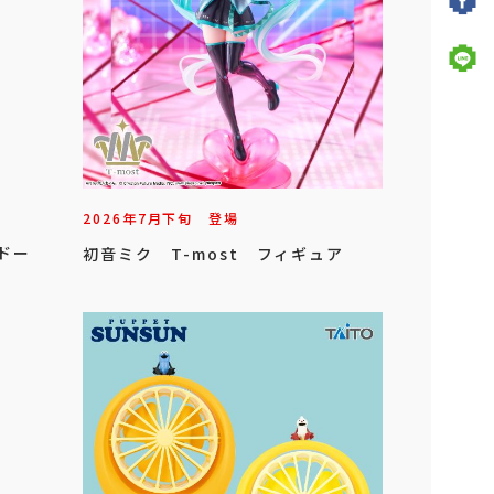
2026年
7
月
下旬
登場
ドー
初音ミク T-most フィギュア