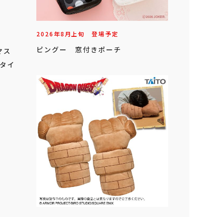
2026年
8
月
上旬
登場予定
ピングー 窓付きポーチ
マス
（タイ