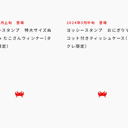
8
月
上旬
登場
2024年
3
月
中旬
登場
ースタンプ 特大サイズぬ
ヨッシースタンプ おにぎり
み たこさんウィンナー（タ
コット付きティッシュケース
限定）
クレ限定）