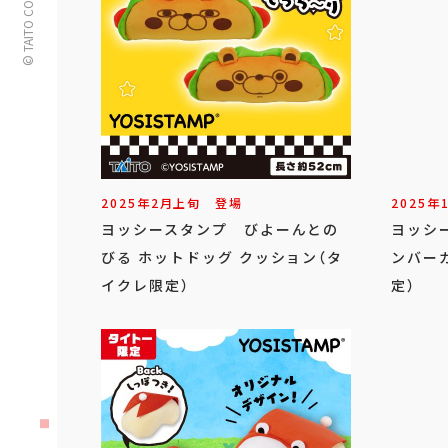
© TAITO CORPORATION
2025年
2
月
上旬
登場
2025年
ヨッシースタンプ びよーんとの
ヨッシ
びる ホットドッグ クッション（タ
ンバー
イクレ限定）
定）