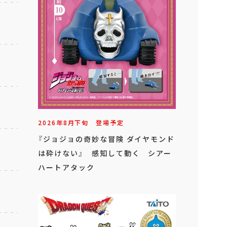
2026年
8
月
下旬
登場予定
『ジョジョの奇妙な冒険 ダイヤモンド
は砕けない』 感知して動く シアー
ハートアタック