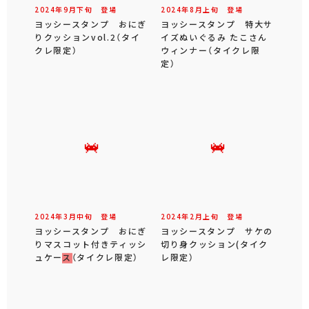
2024年
9
月
下旬
登場
2024年
8
月
上旬
登場
ヨッシースタンプ おにぎ
ヨッシースタンプ 特大サ
りクッションvol.2（タイ
イズぬいぐるみ たこさん
クレ限定）
ウィンナー（タイクレ限
定）
2024年
3
月
中旬
登場
2024年
2
月
上旬
登場
ヨッシースタンプ おにぎ
ヨッシースタンプ サケの
りマスコット付きティッシ
切り身クッション(タイク
ュケース（タイクレ限定）
レ限定）