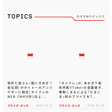
おすすめトピックス
坂井仁香さん（超ときめき♡
「タイクレ」が、あおぎり高
宣伝部）がタイトーのアンバ
校所属VTuberの音霊魂子、
サダーに就任！タイクレの
栗駒こまるによる「たまこ
WEB CMが8月1日よ...
ま」初のプライズを7...
プライズ・グッズ
2026.07.31
プライズ・グッズ
2026.07.09