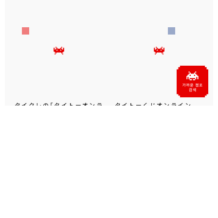
タイクレの「タイトーオンラ
タイトーくじオンライン -
インメダル」に潜って弾んで
Plus- に「とある科学の超
お宝ゲット！ピンパネル型メ
電磁砲T」くじが6月19日
ダルゲーム「オーシャン...
（金）登場！
プライズ・グッズ
2026.06.25
プライズ・グッズ
2026.06.12