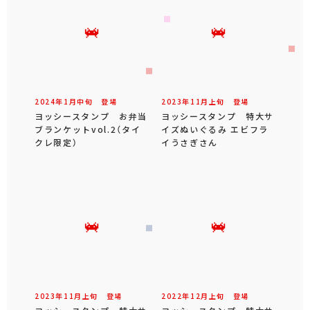
2024年
1
月
中旬
登場
2023年
11
月
上旬
登場
ヨッシースタンプ お弁当
ヨッシースタンプ 特大サ
ブランケットvol.2（タイ
イズぬいぐるみ エビフラ
クレ限定）
イうさぎさん
2023年
11
月
上旬
登場
2022年
12
月
上旬
登場