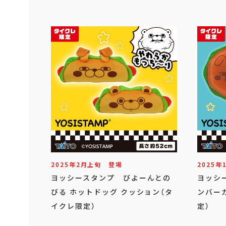
2025年
2
月
上旬
登場
2025年
ヨッシースタンプ びよーんとの
ヨッシ
びる ホットドッグ クッション（タ
ンバー
イクレ限定）
定）