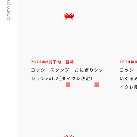
© TAITO CORPORATION
2024年
9
月
下旬
登場
2024年
ヨッシースタンプ おにぎりクッ
ヨッシ
ションvol.2（タイクレ限定）
いぐる
イクレ