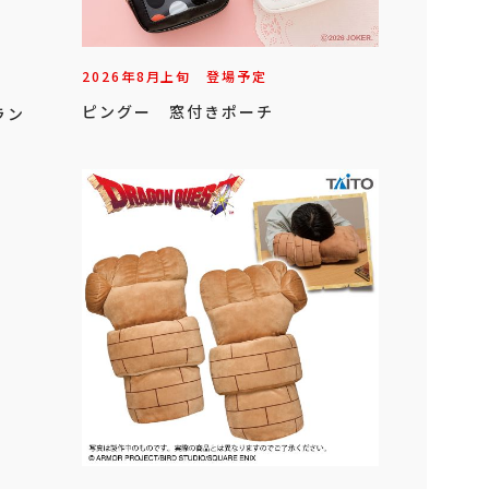
2026年
8
月
上旬
登場予定
ピングー 窓付きポーチ
ラン