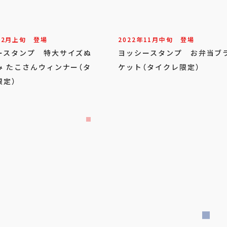
12
月
上旬
登場
2022年
11
月
中旬
登場
ースタンプ 特大サイズぬ
ヨッシースタンプ お弁当ブ
み たこさんウィンナー（タ
ケット（タイクレ限定）
限定）