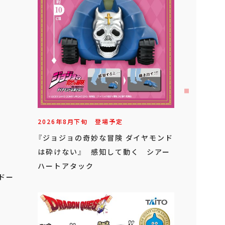
2026年
8
月
下旬
登場予定
『ジョジョの奇妙な冒険 ダイヤモンド
は砕けない』 感知して動く シアー
ハートアタック
ドー