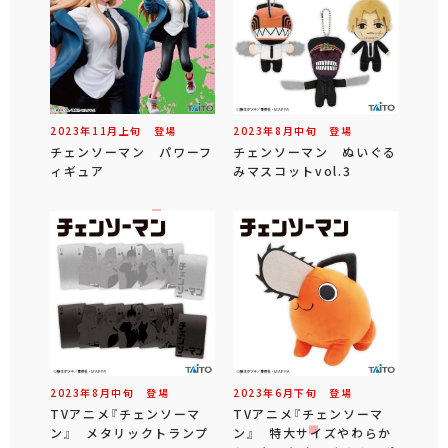
2023年
11
月
上旬
登場
2023年
8
月
中旬
登場
チェンソーマン パワーフ
チェンソーマン ぬいぐる
ィギュア
みマスコットvol.3
2023年
8
月
中旬
登場
2023年
6
月
下旬
登場
TVアニメ『チェンソーマ
TVアニメ『チェンソーマ
ン』 メタリックトランプ
ン』 特大サイズやわらか