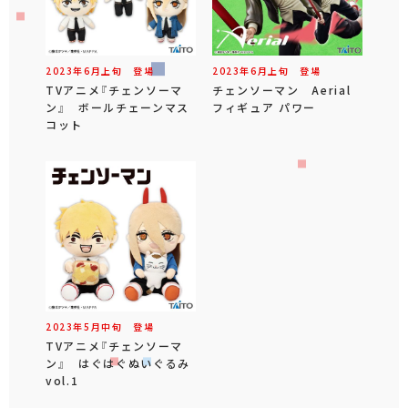
2023年
6
月
上旬
登場
2023年
6
月
上旬
登場
TVアニメ『チェンソーマ
チェンソーマン Aerial
ン』 ボールチェーンマス
フィギュア パワー
コット
2023年
5
月
中旬
登場
TVアニメ『チェンソーマ
ン』 はぐはぐぬいぐるみ
vol.1