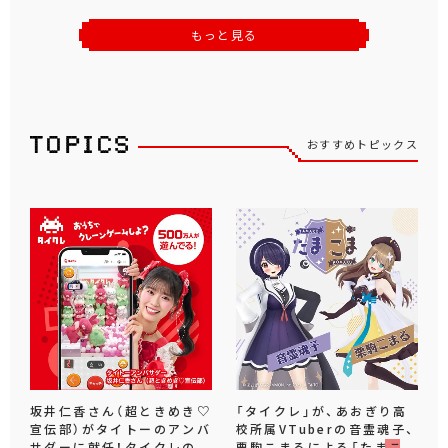
もっと見る
おすすめトピックス
坂井仁香さん（超ときめき♡
「タイクレ」が、あおぎり高
宣伝部）がタイトーのアンバ
校所属VTuberの音霊魂子、
サダーに就任！タイクレの
栗駒こまるによる「たまこ