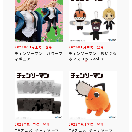
2023年
11
月
上旬
登場
2023年
8
月
中旬
登場
チェンソーマン パワーフ
チェンソーマン ぬいぐる
ィギュア
みマスコットvol.3
2023年
8
月
中旬
登場
2023年
6
月
下旬
登場
TVアニメ『チェンソーマ
TVアニメ『チェンソーマ