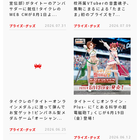
宣伝部）がタイトーのアンバ
校所属VTuberの音霊魂子、
サダーに就任！タイクレの
栗駒こまるによる「たまこ
WEB CMが8月1日よ...
ま」初のプライズを7...
プライズ・グッズ
2026.07.31
プライズ・グッズ
2026.07.09
タイクレの「タイトーオンラ
タイトーくじオンライン -
インメダル」に潜って弾んで
Plus- に「とある科学の超
お宝ゲット！ピンパネル型メ
電磁砲T」くじが6月19日
ダルゲーム「オーシャン...
（金）登場！
プライズ・グッズ
2026.06.25
プライズ・グッズ
2026.06.12