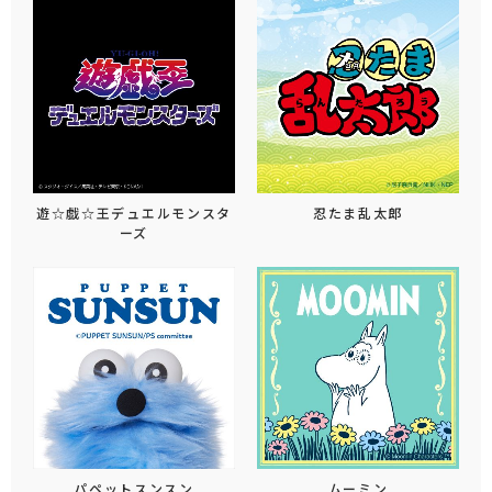
遊☆戯☆王デュエルモンスタ
忍たま乱太郎
ーズ
パペットスンスン
ムーミン