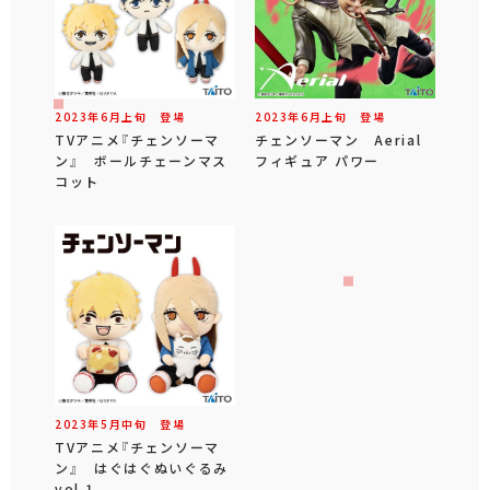
2023年
6
月
上旬
登場
2023年
6
月
上旬
登場
TVアニメ『チェンソーマ
チェンソーマン Aerial
ン』 ボールチェーンマス
フィギュア パワー
コット
2023年
5
月
中旬
登場
TVアニメ『チェンソーマ
ン』 はぐはぐぬいぐるみ
vol.1