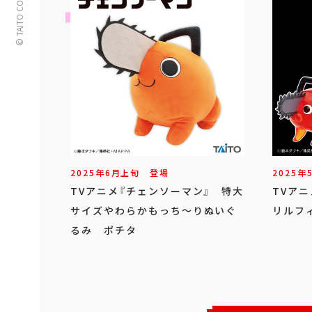
© TAITO CORPORATION
2025年
6
月
上旬
登場
2025年
TVアニメ『チェンソーマン』 特大
TVア
サイズやわらかもっち～りぬいぐ
リルフ
るみ ポチタ