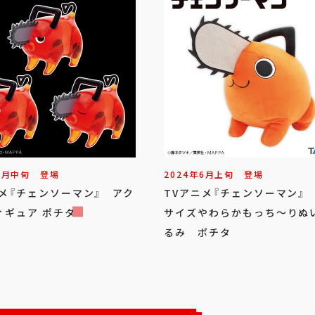
5
月
中旬
登場
2024年
6
月
上旬
登場
ニメ『チェンソーマン』 アク
TVアニメ『チェンソーマン』
ィギュア ポチタ
サイズやわらかもっち～りぬ
るみ ポチタ