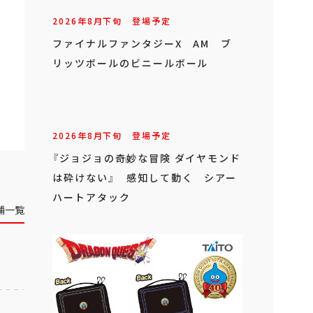
2026年
8
月
下旬
登場予定
ファイナルファンタジーX AM ブ
リッツボールのビニールボール
2026年
8
月
下旬
登場予定
『ジョジョの奇妙な冒険 ダイヤモンド
は砕けない』 感知して動く シアー
ハートアタック
舗一覧