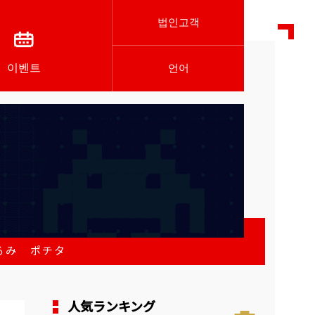
법인고객
이벤트
언어
るみ ポチタ
人気ランキング