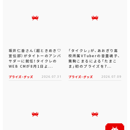
坂井仁香さん（超ときめき♡
「タイクレ」が、あおぎり高
宣伝部）がタイトーのアンバ
校所属VTuberの音霊魂子、
サダーに就任！タイクレの
栗駒こまるによる「たまこ
WEB CMが8月1日よ...
ま」初のプライズを7...
プライズ・グッズ
2026.07.31
プライズ・グッズ
2026.07.09