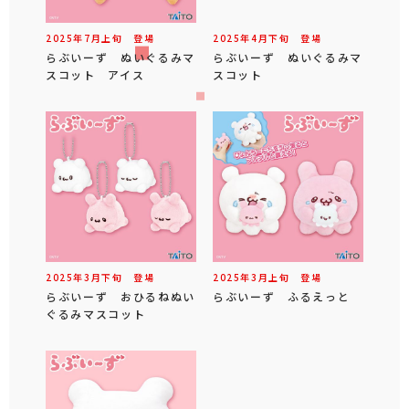
2025年
7
月
上旬
登場
2025年
4
月
下旬
登場
らぶいーず ぬいぐるみマ
らぶいーず ぬいぐるみマ
スコット アイス
スコット
2025年
3
月
下旬
登場
2025年
3
月
上旬
登場
らぶいーず おひるねぬい
らぶいーず ふるえっと
ぐるみマスコット