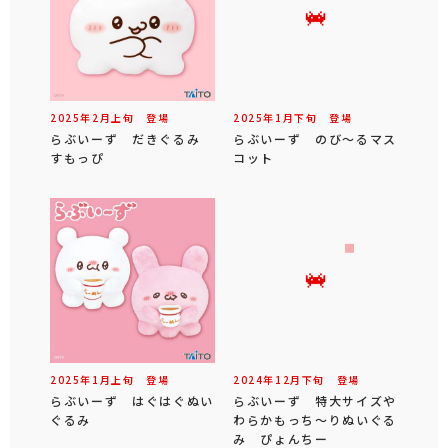
2025年
2
月
上旬
登場
2025年
1
月
下旬
登場
らぶいーず だきぐるみ
らぶいーず のび～るマス
すもっぴ
コット
2025年
1
月
上旬
登場
2024年
12
月
下旬
登場
らぶいーず はぐはぐぬい
らぶいーず 特大サイズや
ぐるみ
わらかもっち～りぬいぐる
み ぴょんちー