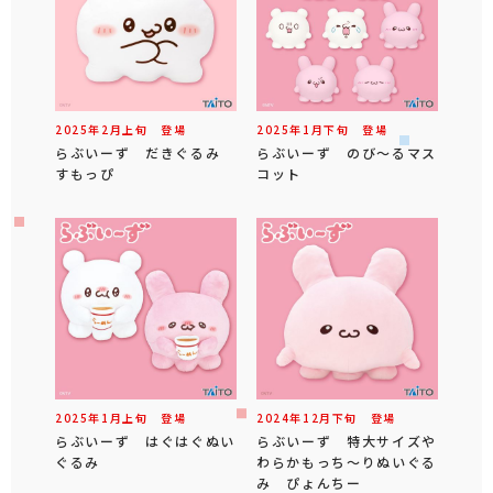
2025年
2
月
上旬
登場
2025年
1
月
下旬
登場
らぶいーず だきぐるみ
らぶいーず のび～るマス
すもっぴ
コット
2025年
1
月
上旬
登場
2024年
12
月
下旬
登場
らぶいーず はぐはぐぬい
らぶいーず 特大サイズや
ぐるみ
わらかもっち～りぬいぐる
み ぴょんちー