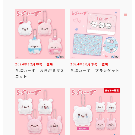
2024年
12
月
中旬
登場
2024年
10
月
下旬
登場
らぶいーず おきがえマス
らぶいーず ブランケット
コット