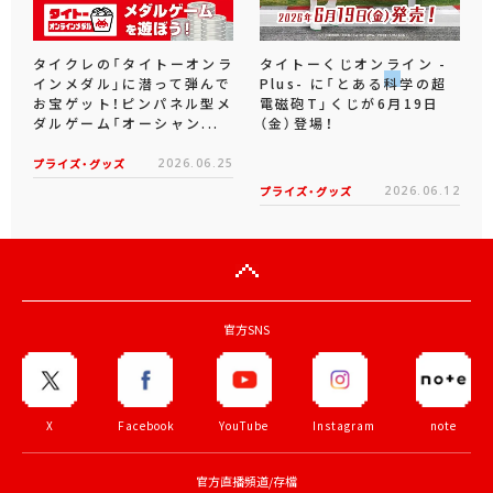
タイクレの「タイトーオンラ
タイトーくじオンライン -
インメダル」に潜って弾んで
Plus- に「とある科学の超
お宝ゲット！ピンパネル型メ
電磁砲T」くじが6月19日
ダルゲーム「オーシャン...
（金）登場！
プライズ・グッズ
2026.06.25
プライズ・グッズ
2026.06.12
官方SNS
X
Facebook
YouTube
Instagram
note
官方直播頻道/存檔