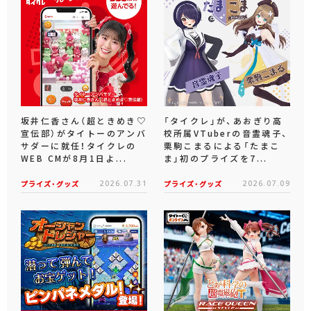
坂井仁香さん（超ときめき♡
「タイクレ」が、あおぎり高
宣伝部）がタイトーのアンバ
校所属VTuberの音霊魂子、
サダーに就任！タイクレの
栗駒こまるによる「たまこ
WEB CMが8月1日よ...
ま」初のプライズを7...
プライズ・グッズ
2026.07.31
プライズ・グッズ
2026.07.09