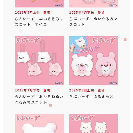
2025年
7
月
上旬
登場
2025年
4
月
下旬
登場
らぶいーず ぬいぐるみマ
らぶいーず ぬいぐるみマ
スコット アイス
スコット
2025年
3
月
下旬
登場
2025年
3
月
上旬
登場
らぶいーず おひるねぬい
らぶいーず ふるえっと
ぐるみマスコット