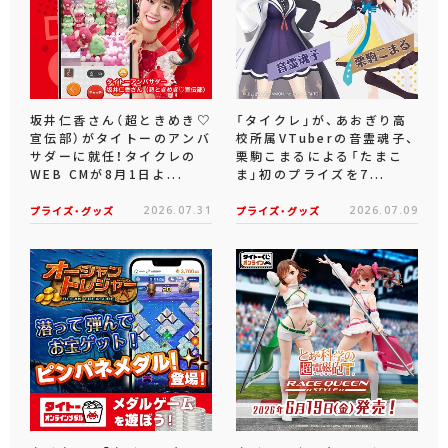
坂井仁香さん（超ときめき♡
「タイクレ」が、あおぎり高
宣伝部）がタイトーのアンバ
校所属VTuberの音霊魂子、
サダーに就任！タイクレの
栗駒こまるによる「たまこ
WEB CMが8月1日よ...
ま」初のプライズを7...
プライズ・グッズ
2026.07.31
プライズ・グッズ
2026.07.09