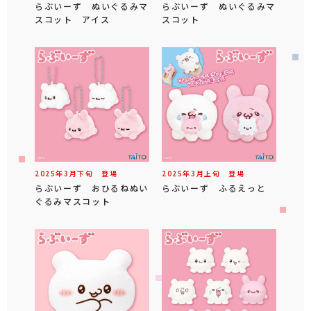
らぶいーず ぬいぐるみマ
らぶいーず ぬいぐるみマ
スコット アイス
スコット
2025年
3
月
下旬
登場
2025年
3
月
上旬
登場
らぶいーず おひるねぬい
らぶいーず ふるえっと
ぐるみマスコット