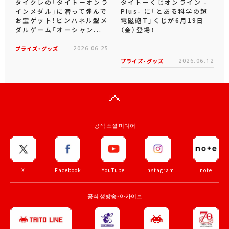
タイクレの「タイトーオンラ
タイトーくじオンライン -
インメダル」に潜って弾んで
Plus- に「とある科学の超
お宝ゲット！ピンパネル型メ
電磁砲T」くじが6月19日
ダルゲーム「オーシャン...
（金）登場！
プライズ・グッズ
2026.06.25
プライズ・グッズ
2026.06.12
공식 소셜 미디어
X
Facebook
YouTube
Instagram
note
공식 생방송・아카이브