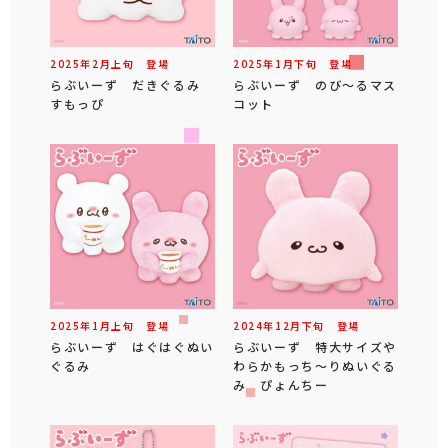
2025年
2
月
上旬
登場
2025年
1
月
下旬
登場
らぶいーず だきぐるみ
らぶいーず のび～るマス
すもっぴ
コット
2025年
1
月
上旬
登場
2024年
12
月
下旬
登場
らぶいーず はぐはぐぬい
らぶいーず 特大サイズや
ぐるみ
わらかもっち～りぬいぐる
み ぴょんちー