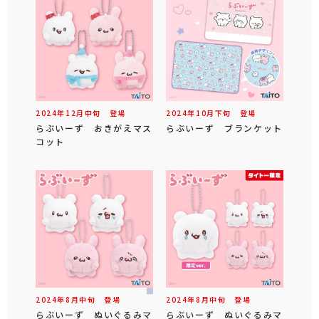
2024年
12
月
中旬
登場
2024年
10
月
下旬
登場
らぶいーず おきがえマス
らぶいーず ブランケット
コット
2024年
8
月
中旬
登場
2024年
8
月
中旬
登場
らぶいーず ぬいぐるみマ
らぶいーず ぬいぐるみマ