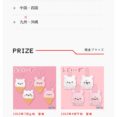
中国・四国
九州・沖縄
関連プライズ
2025年
7
月
上旬
登場
2025年
4
月
下旬
登場