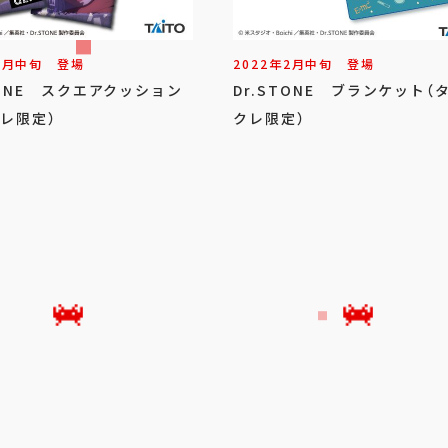
5
月
中旬
登場
2022年
2
月
中旬
登場
TONE スクエアクッション
Dr.STONE ブランケット（
レ限定）
クレ限定）