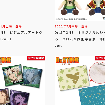
11
月
上旬
登場
2022年
7
月
中旬
登場
TONE ビジュアルアートク
Dr.STONE オリジナルぬい
vol.1
み クロム＆西園寺羽京 海
ver.