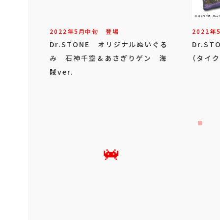
2022年
5
月
中旬
登場
2022年
Dr.STONE オリジナルぬいぐる
Dr.S
み 石神千空＆あさぎりゲン 海
（タイク
賊ver.