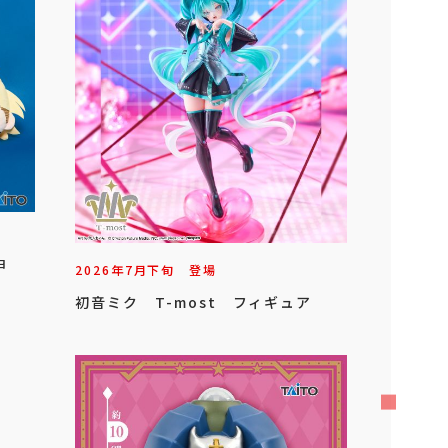
ョ
2026年
7
月
下旬
登場
初音ミク T-most フィギュア