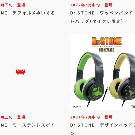
1
月
下旬
登場
2022年
3
月
中旬
登場
TONE デフォルメぬいぐる
Dr.STONE ワッペンバン
3
トバッグ（タイクレ限定）
3
月
上旬
登場
2021年
2
月
中旬
登場
TONE ミニステンレスボト
Dr.STONE デザインヘッド
ン