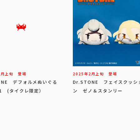
3
月
上旬
登場
2025年
2
月
上旬
登場
TONE デフォルメぬいぐる
Dr.STONE フェイスクッシ
l.1 (タイクレ限定）
ン ゼノ＆スタンリー