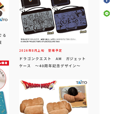
ぐる
賊
2026年
8
月
上旬
登場予定
ドラゴンクエスト AM ガジェット
ケース ～40周年記念デザイン～