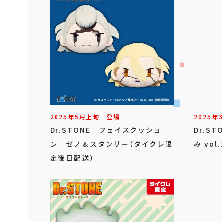
2025年
5
月
上旬
登場
2025年
Dr.STONE フェイスクッショ
Dr.S
ン ゼノ＆スタンリー（タイクレ限
み vo
定後日配送）