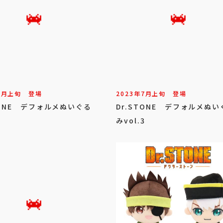
7
月
上旬
登場
2023年
7
月
上旬
登場
TONE デフォルメぬいぐる
Dr.STONE デフォルメぬい
1
みvol.3