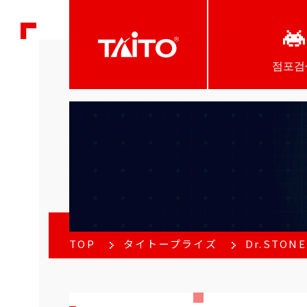
점포검
TOP
タイトープライズ
Dr.ST