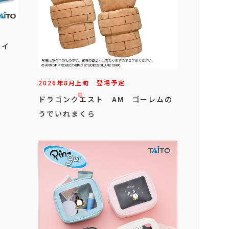
タイ
2026年
8
月
上旬
登場予定
ドラゴンクエスト AM ゴーレムの
うでいれまくら