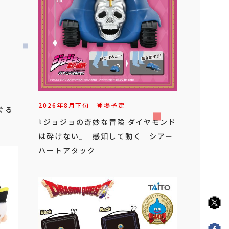
2026年
8
月
下旬
登場予定
ぐる
『ジョジョの奇妙な冒険 ダイヤモンド
は砕けない』 感知して動く シアー
ハートアタック