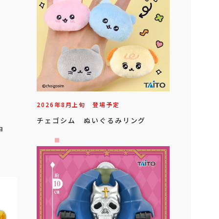
2026年
8
月
上旬
登場予定
チェゴシム ぬいぐるみリング
ョ