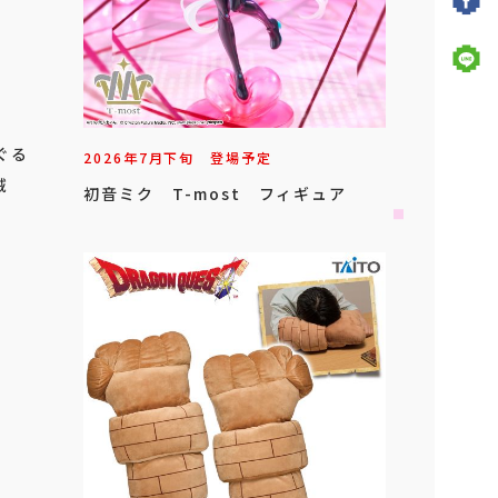
ぐる
2026年
7
月
下旬
登場予定
賊
初音ミク T-most フィギュア