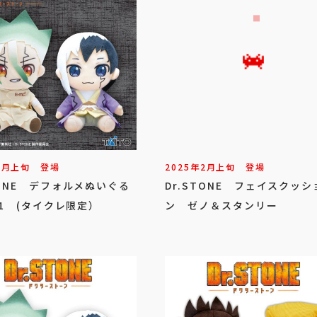
3
月
上旬
登場
2025年
2
月
上旬
登場
TONE デフォルメぬいぐる
Dr.STONE フェイスクッシ
l.1 (タイクレ限定）
ン ゼノ＆スタンリー