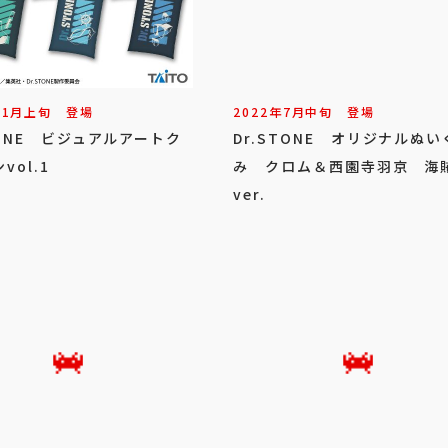
11
月
上旬
登場
2022年
7
月
中旬
登場
TONE ビジュアルアートク
Dr.STONE オリジナルぬい
vol.1
み クロム＆西園寺羽京 海
ver.