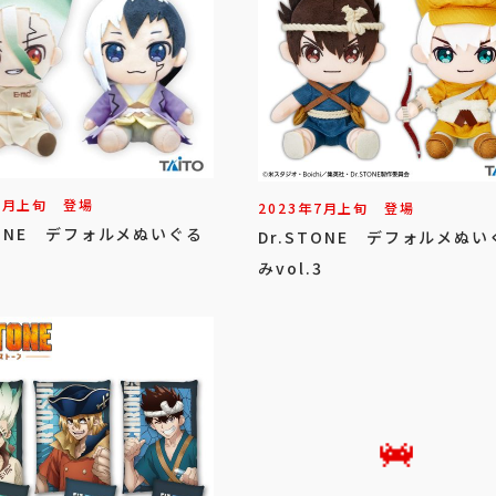
7
月
上旬
登場
2023年
7
月
上旬
登場
TONE デフォルメぬいぐる
Dr.STONE デフォルメぬい
1
みvol.3