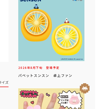
2026年
8
月
下旬
登場予定
パペットスンスン 卓上ファン
ライズ