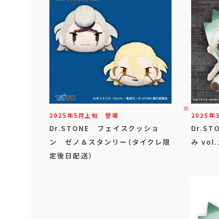
2025年
5
月
上旬
登場
2025年
Dr.STONE フェイスクッショ
Dr.S
ン ゼノ＆スタンリー（タイクレ限
み vo
定後日配送）