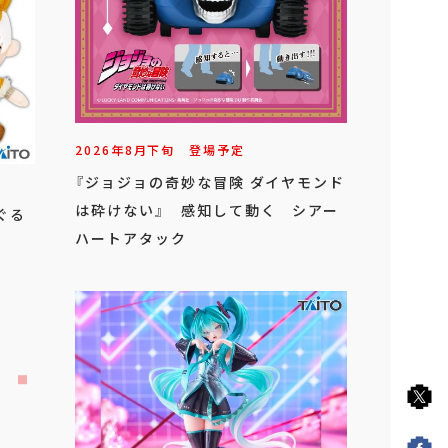
2026年
8
月
下旬
登場予定
『ジョジョの奇妙な冒険 ダイヤモンド
は砕けない』 感知して動く シアー
ぐる
ハートアタック