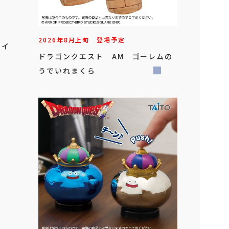
2026年
8
月
上旬
登場予定
タイ
ドラゴンクエスト AM ゴーレムの
うでいれまくら