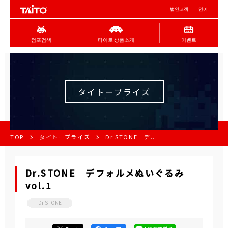
법인고객
언어
점포검색
타이토 상품소개
이벤트
タイトープライズ
TOP
タイトープライズ
Dr.STONE デ...
Dr.STONE デフォルメぬいぐるみ
vol.1
Dr.STONE