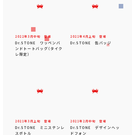
2022年
3
月
中旬
登場
2021年
4
月
上旬
登場
Dr.STONE ワッペンバ
Dr.STONE 缶バッジ
ンドトートバッグ（タイク
レ限定）
2021年
3
月
上旬
登場
2021年
2
月
中旬
登場
Dr.STONE ミニステンレ
Dr.STONE デザインヘッ
スボトル
ドフォン