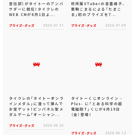
宣伝部）がタイトーのアンバ
校所属VTuberの音霊魂子、
サダーに就任！タイクレの
栗駒こまるによる「たまこ
WEB CMが8月1日よ...
ま」初のプライズを7...
プライズ・グッズ
2026.07.31
プライズ・グッズ
2026.07.09
タイクレの「タイトーオンラ
タイトーくじオンライン -
インメダル」に潜って弾んで
Plus- に「とある科学の超
お宝ゲット！ピンパネル型メ
電磁砲T」くじが6月19日
ダルゲーム「オーシャン...
（金）登場！
プライズ・グッズ
2026.06.25
プライズ・グッズ
2026.06.12