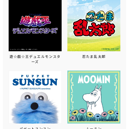
遊☆戯☆王デュエルモンスタ
忍たま乱太郎
ーズ
パペットスンスン
ムーミン