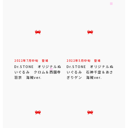
2022年
7
月
中旬
登場
2022年
5
月
中旬
登場
Dr.STONE オリジナルぬ
Dr.STONE オリジナルぬ
いぐるみ クロム＆西園寺
いぐるみ 石神千空＆あさ
羽京 海賊ver.
ぎりゲン 海賊ver.