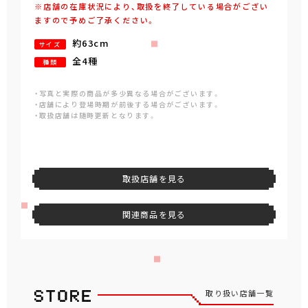
※店舗の在庫状況により、取扱を終了している場合がござい
ますので予めご了承ください。
約63cm
サイズ
全4種
種類
・写真と実際の商品が多少異なる場合がございます。
・店舗により登場時期が前後する場合がございます。
・取扱店舗は随時更新となります。
取扱店舗を見る
関連商品を見る
取り扱い店舗一覧