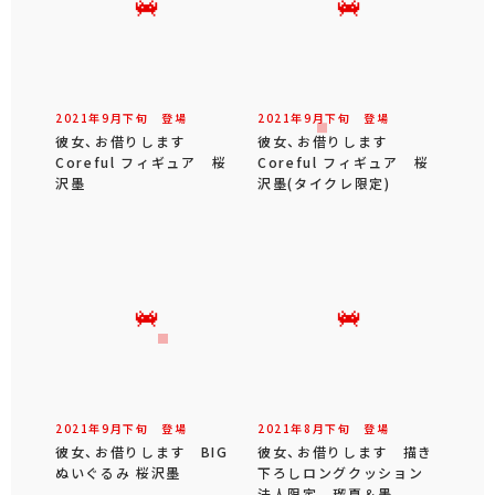
2021年
9
月
下旬
登場
2021年
9
月
下旬
登場
彼女、お借りします
彼女、お借りします
Coreful フィギュア 桜
Coreful フィギュア 桜
沢墨
沢墨(タイクレ限定)
2021年
9
月
下旬
登場
2021年
8
月
下旬
登場
彼女、お借りします BIG
彼女、お借りします 描き
ぬいぐるみ 桜沢墨
下ろしロングクッション
法人限定 瑠夏＆墨