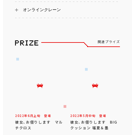
オンラインクレーン
関連プライズ
2022年
6
月
上旬
登場
2022年
5
月
中旬
登場
彼女、お借りします マル
彼女、お借りします BIG
チクロス
クッション 瑠夏＆墨