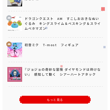
ドラゴンクエスト AM すこしおおきなぬい
ぐるみ キングスライム＆ベスキング＆スライ
ムベホマズン
初音ミク T-most フィギュア
『ジョジョの奇妙な冒険 ダイヤモンドは砕けな
い』 感知して動く シアーハートアタック
もっと見る