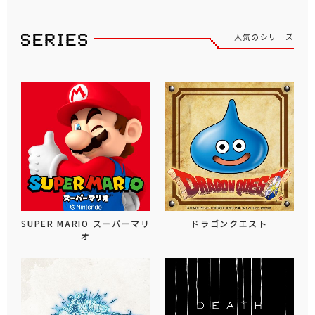
人気のシリーズ
SUPER MARIO スーパーマリ
ドラゴンクエスト
オ