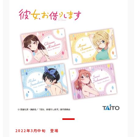
2022年
3
月
中旬
登場