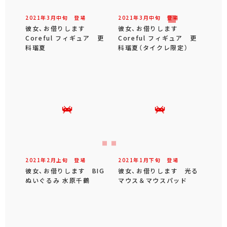
2021年
3
月
中旬
登場
2021年
3
月
中旬
登場
彼女、お借りします
彼女、お借りします
Coreful フィギュア 更
Coreful フィギュア 更
科瑠夏
科瑠夏（タイクレ限定）
2021年
2
月
上旬
登場
2021年
1
月
下旬
登場
彼女、お借りします BIG
彼女、お借りします 光る
ぬいぐるみ 水原千鶴
マウス＆マウスパッド