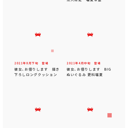
2021年
8
月
下旬
登場
2021年
4
月
中旬
登場
彼女、お借りします 描き
彼女、お借りします BIG
下ろしロングクッション
ぬいぐるみ 更科瑠夏