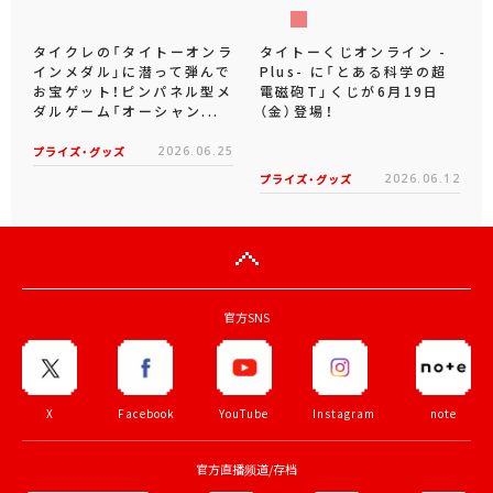
タイクレの「タイトーオンラ
タイトーくじオンライン -
インメダル」に潜って弾んで
Plus- に「とある科学の超
お宝ゲット！ピンパネル型メ
電磁砲T」くじが6月19日
ダルゲーム「オーシャン...
（金）登場！
プライズ・グッズ
2026.06.25
プライズ・グッズ
2026.06.12
官方SNS
X
Facebook
YouTube
Instagram
note
官方直播频道/存档