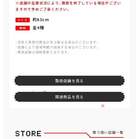
※店舗の在庫状況により、取扱を終了している場合がござい
ますので予めご了承ください。
約63cm
サイズ
全4種
種類
・写真と実際の商品が多少異なる場合がございます。
・店舗により登場時期が前後する場合がございます。
・取扱店舗は随時更新となります。
取扱店舗を見る
関連商品を見る
取り扱い店舗一覧