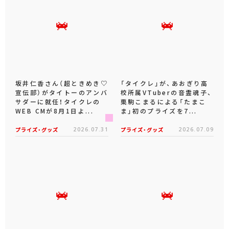
坂井仁香さん（超ときめき♡
「タイクレ」が、あおぎり高
宣伝部）がタイトーのアンバ
校所属VTuberの音霊魂子、
サダーに就任！タイクレの
栗駒こまるによる「たまこ
WEB CMが8月1日よ...
ま」初のプライズを7...
プライズ・グッズ
2026.07.31
プライズ・グッズ
2026.07.09