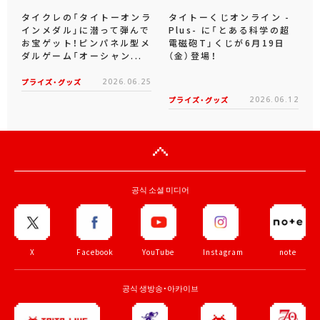
タイクレの「タイトーオンラ
タイトーくじオンライン -
インメダル」に潜って弾んで
Plus- に「とある科学の超
お宝ゲット！ピンパネル型メ
電磁砲T」くじが6月19日
ダルゲーム「オーシャン...
（金）登場！
プライズ・グッズ
2026.06.25
プライズ・グッズ
2026.06.12
공식 소셜 미디어
X
Facebook
YouTube
Instagram
note
공식 생방송・아카이브