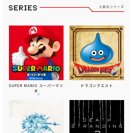
人気のシリーズ
SUPER MARIO スーパーマリ
ドラゴンクエスト
オ