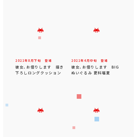
2021年
8
月
下旬
登場
2021年
4
月
中旬
登場
彼女、お借りします 描き
彼女、お借りします BIG
下ろしロングクッション
ぬいぐるみ 更科瑠夏