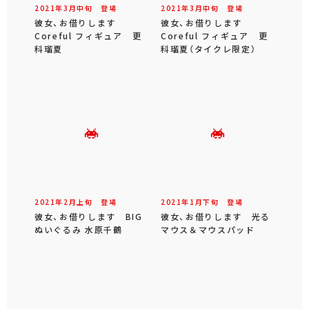
2021年
3
月
中旬
登場
2021年
3
月
中旬
登場
彼女、お借りします
彼女、お借りします
Coreful フィギュア 更
Coreful フィギュア 更
科瑠夏
科瑠夏（タイクレ限定）
2021年
2
月
上旬
登場
2021年
1
月
下旬
登場
彼女、お借りします BIG
彼女、お借りします 光る
ぬいぐるみ 水原千鶴
マウス＆マウスパッド