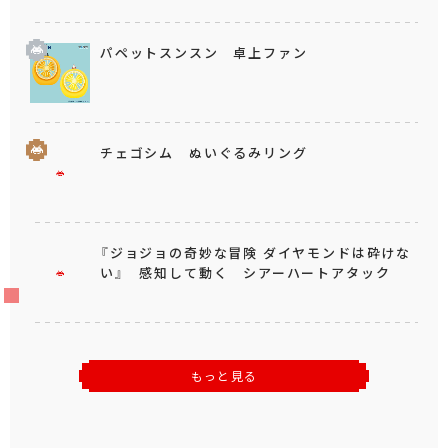
パペットスンスン 卓上ファン
チェゴシム ぬいぐるみリング
『ジョジョの奇妙な冒険 ダイヤモンドは砕けな
い』 感知して動く シアーハートアタック
もっと見る