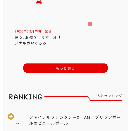
2020年
12
月
中旬
登場
彼女、お借りします オリ
ジナルぬいぐるみ
もっと見る
人気ランキング
ファイナルファンタジーX AM ブリッツボー
ルのビニールボール