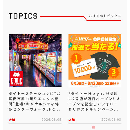
おすすめトピックス
タイトーステーションに“台
「タイトーＨｅｙ」、秋葉原
湾夜市風お祭りエンタメ空
に2号店が近日オープン！ オ
間”登場！キャナルシティ博
ープンを記念してフォロー
多センターウォーク5Fに...
＆リポストキャンペーン...
店舗
2026.08.05
店舗
2026.08.03