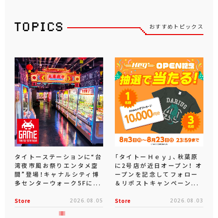
おすすめトピックス
タイトーステーションに“台
「タイトーＨｅｙ」、秋葉原
湾夜市風お祭りエンタメ空
に2号店が近日オープン！ オ
間”登場！キャナルシティ博
ープンを記念してフォロー
多センターウォーク5Fに...
＆リポストキャンペーン...
Store
2026.08.05
Store
2026.08.03