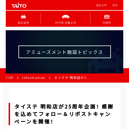
법인고객
언어
점포검색
타이토 상품소개
이벤트
アミューズメント施設トピックス
TOP
Information
タイステ 明和店が2...
タイステ 明和店が25周年企画！ 感謝
を込めてフォロー＆リポストキャン
ペーンを開催！