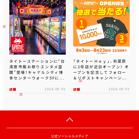
タイトーステーションに“台
「タイトーＨｅｙ」、秋葉原
湾夜市風お祭りエンタメ空
に2号店が近日オープン！ オ
間”登場！キャナルシティ博
ープンを記念してフォロー
多センターウォーク5Fに...
＆リポストキャンペーン...
店舗
2026.08.05
店舗
2026.08.03
公式ソーシャルメディア