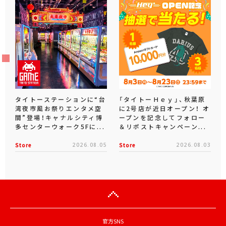
タイトーステーションに“台
「タイトーＨｅｙ」、秋葉原
湾夜市風お祭りエンタメ空
に2号店が近日オープン！ オ
間”登場！キャナルシティ博
ープンを記念してフォロー
多センターウォーク5Fに...
＆リポストキャンペーン...
Store
2026.08.05
Store
2026.08.03
官方SNS