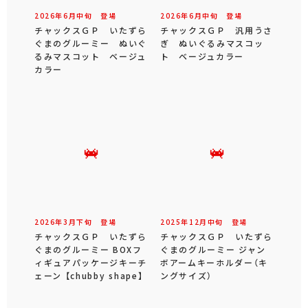
2026年
6
月
中旬
登場
2026年
6
月
中旬
登場
チャックスＧＰ いたずら
チャックスＧＰ 汎用うさ
ぐまのグルーミー ぬいぐ
ぎ ぬいぐるみマスコッ
るみマスコット ベージュ
ト ベージュカラー
カラー
2026年
3
月
下旬
登場
2025年
12
月
中旬
登場
チャックスＧＰ いたずら
チャックスＧＰ いたずら
ぐまのグルーミー BOXフ
ぐまのグルーミー ジャン
ィギュアパッケージキーチ
ボアームキーホルダー（キ
ェーン 【chubby shape】
ングサイズ）