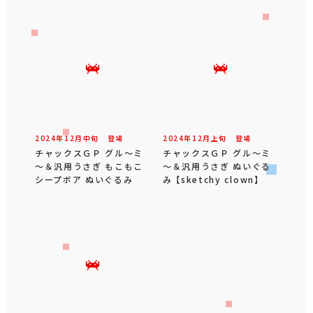
2024年
12
月
中旬
登場
2024年
12
月
上旬
登場
チャックスＧＰ グル～ミ
チャックスＧＰ グル～ミ
～＆汎用うさぎ もこもこ
～＆汎用うさぎ ぬいぐる
シープボア ぬいぐるみ
み 【sketchy clown】