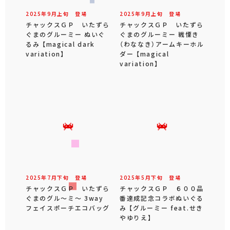
2025年
9
月
上旬
登場
2025年
9
月
上旬
登場
チャックスＧＰ いたずら
チャックスＧＰ いたずら
ぐまのグルーミー ぬいぐ
ぐまのグルーミー 戦慄き
るみ 【magical dark
（わななき）アームキーホル
variation】
ダー 【magical
variation】
2025年
7
月
下旬
登場
2025年
5
月
下旬
登場
チャックスＧＰ いたずら
チャックスＧＰ ６００品
ぐまのグル～ミ～ 3way
番達成記念コラボぬいぐる
フェイスポーチエコバッグ
み 【グルーミー feat.せき
やゆりえ】