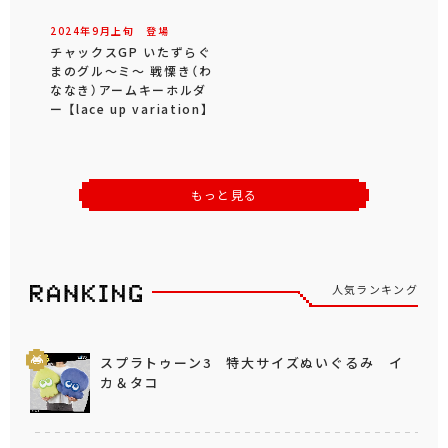
2024年
9
月
上旬
登場
チャックスGP いたずらぐ
まのグル～ミ～ 戦慄き（わ
ななき）アームキーホルダ
ー 【lace up variation】
もっと見る
人気ランキング
スプラトゥーン3 特大サイズぬいぐるみ イ
カ＆タコ