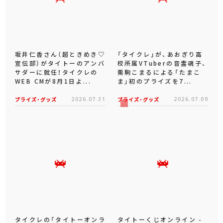
坂井仁香さん（超ときめき♡
「タイクレ」が、あおぎり高
宣伝部）がタイトーのアンバ
校所属VTuberの音霊魂子、
サダーに就任！タイクレの
栗駒こまるによる「たまこ
WEB CMが8月1日よ...
ま」初のプライズを7...
プライズ・グッズ
2026.07.31
プライズ・グッズ
2026.07.09
タイクレの「タイトーオンラ
タイトーくじオンライン -