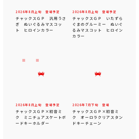
2026年
8
月
上旬
登場予定
2026年
8
月
上旬
登場予定
チャックスＧＰ 汎用うさ
チャックスＧＰ いたずら
ぎ ぬいぐるみマスコッ
ぐまのグルーミー ぬいぐ
ト ヒロインカラー
るみマスコット ヒロイン
カラー
2026年
8
月
上旬
登場予定
2026年
7
月
下旬
登場
チャックスＧＰ×初音ミ
チャックスＧＰ×初音ミ
ク ミニチュアスケートボ
ク オーロラクリアスタン
ードキーホルダー
ドキーチェーン