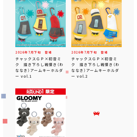
2026年
7
月
下旬
登場
2026年
7
月
下旬
登場
チャックスＧＰ×初音ミ
チャックスＧＰ×初音ミ
ク 描き下ろし戦慄き（わ
ク 描き下ろし戦慄き（わ
ななき）アームキーホルダ
ななき）アームキーホルダ
ー vol.1
ー vol.2