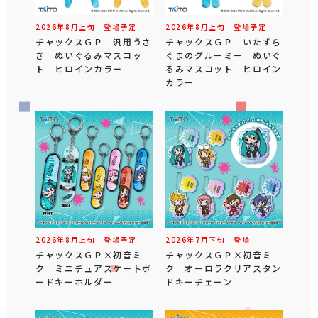
2026年
8
月
上旬
登場予定
2026年
8
月
上旬
登場予定
チャックスＧＰ 汎用うさ
チャックスＧＰ いたずら
ぎ ぬいぐるみマスコッ
ぐまのグルーミー ぬいぐ
ト ヒロインカラー
るみマスコット ヒロイン
カラー
2026年
8
月
上旬
登場予定
2026年
7
月
下旬
登場
チャックスＧＰ×初音ミ
チャックスＧＰ×初音ミ
ク ミニチュアスケートボ
ク オーロラクリアスタン
ードキーホルダー
ドキーチェーン