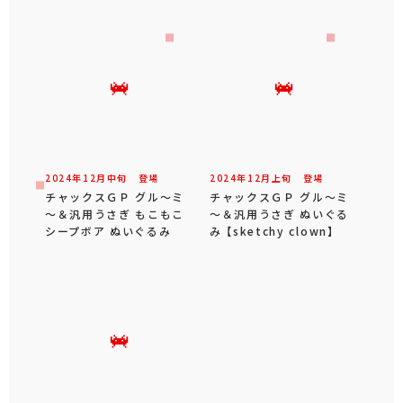
2024年
12
月
中旬
登場
2024年
12
月
上旬
登場
チャックスＧＰ グル～ミ
チャックスＧＰ グル～ミ
～＆汎用うさぎ もこもこ
～＆汎用うさぎ ぬいぐる
シープボア ぬいぐるみ
み 【sketchy clown】