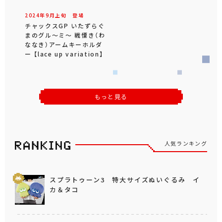
2024年
9
月
上旬
登場
チャックスGP いたずらぐ
まのグル～ミ～ 戦慄き（わ
ななき）アームキーホルダ
ー 【lace up variation】
もっと見る
人気ランキング
スプラトゥーン3 特大サイズぬいぐるみ イ
カ＆タコ