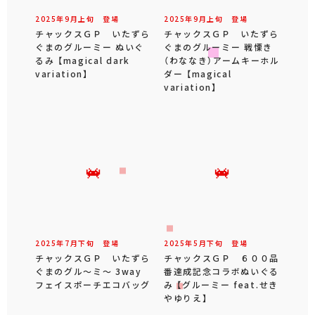
2025年
9
月
上旬
登場
2025年
9
月
上旬
登場
チャックスＧＰ いたずら
チャックスＧＰ いたずら
ぐまのグルーミー ぬいぐ
ぐまのグルーミー 戦慄き
るみ 【magical dark
（わななき）アームキーホル
variation】
ダー 【magical
variation】
2025年
7
月
下旬
登場
2025年
5
月
下旬
登場
チャックスＧＰ いたずら
チャックスＧＰ ６００品
ぐまのグル～ミ～ 3way
番達成記念コラボぬいぐる
フェイスポーチエコバッグ
み 【グルーミー feat.せき
やゆりえ】