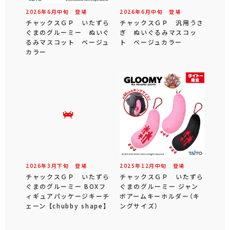
2026年
6
月
中旬
登場
2026年
6
月
中旬
登場
チャックスＧＰ いたずら
チャックスＧＰ 汎用うさ
ぐまのグルーミー ぬいぐ
ぎ ぬいぐるみマスコッ
るみマスコット ベージュ
ト ベージュカラー
カラー
2026年
3
月
下旬
登場
2025年
12
月
中旬
登場
チャックスＧＰ いたずら
チャックスＧＰ いたずら
ぐまのグルーミー BOXフ
ぐまのグルーミー ジャン
ィギュアパッケージキーチ
ボアームキーホルダー（キ
ェーン 【chubby shape】
ングサイズ）