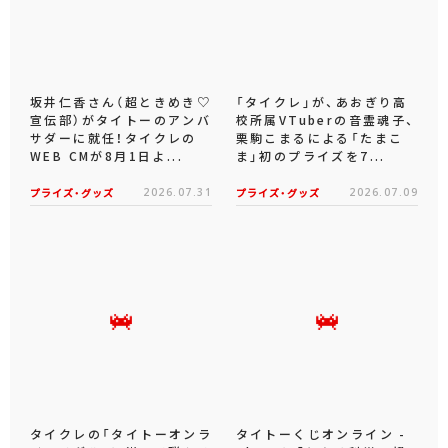
坂井仁香さん（超ときめき♡
「タイクレ」が、あおぎり高
宣伝部）がタイトーのアンバ
校所属VTuberの音霊魂子、
サダーに就任！タイクレの
栗駒こまるによる「たまこ
WEB CMが8月1日よ...
ま」初のプライズを7...
プライズ・グッズ
2026.07.31
プライズ・グッズ
2026.07.09
タイクレの「タイトーオンラ
タイトーくじオンライン -