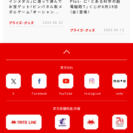
インメダル」に潜って弾んで
Plus- に「とある科学の超
お宝ゲット！ピンパネル型メ
電磁砲T」くじが6月19日
ダルゲーム「オーシャン...
（金）登場！
プライズ・グッズ
2026.06.25
プライズ・グッズ
2026.06.12
官方SNS
X
Facebook
YouTube
Instagram
note
官方直播頻道/存檔