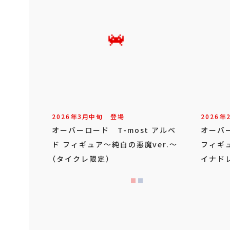
2026年
3
月
中旬
登場
2026年
オーバーロード T-most アルベ
オーバー
ド フィギュア～純白の悪魔ver.～
フィギ
（タイクレ限定）
イナドレ