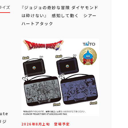
ライズ
『ジョジョの奇妙な冒険 ダイヤモンド
は砕けない』 感知して動く シアー
ハートアタック
ute
リジ
2026年
8
月
上旬
登場予定