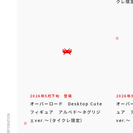
クレ限
2026年
5
月
下旬
登場
2026年
オーバーロード Desktop Cute
オーバー
フィギュア アルベド～ネグリジ
ュア 
ェver.～（タイクレ限定）
ver.～