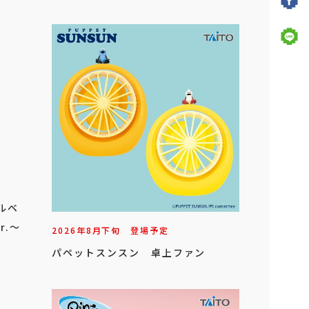
アルベ
r.～
2026年
8
月
下旬
登場予定
パペットスンスン 卓上ファン