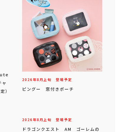
ute
2026年
8
月
上旬
登場予定
チャ
ピングー 窓付きポーチ
限定）
2026年
8
月
上旬
登場予定
ドラゴンクエスト AM ゴーレムの