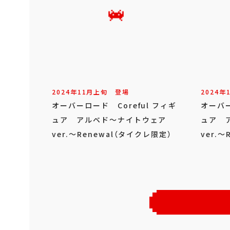
2024年
11
月
上旬
登場
2024年
オーバーロード Coreful フィギ
オーバー
ュア アルベド～ナイトウェア
ュア 
ver.～Renewal（タイクレ限定）
ver.～