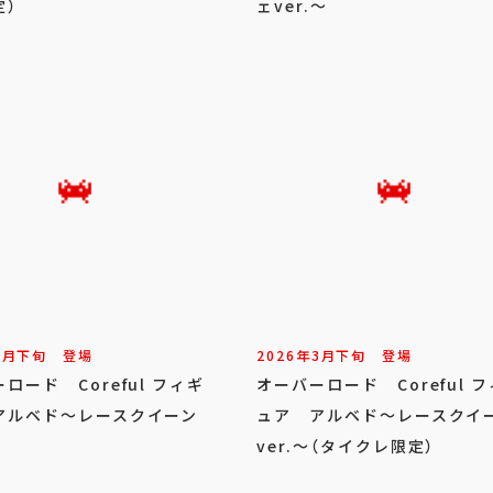
定）
ェver.～
3
月
下旬
登場
2026年
3
月
下旬
登場
ロード Coreful フィギ
オーバーロード Coreful 
アルベド～レースクイーン
ュア アルベド～レースクイ
ver.～（タイクレ限定）