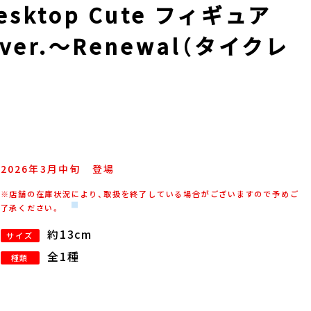
sktop Cute フィギュア
r.～Renewal（タイクレ
2026年
3
月
中旬
登場
※店舗の在庫状況により、取扱を終了している場合がございますので予めご
了承ください。
約13cm
サイズ
全1種
種類