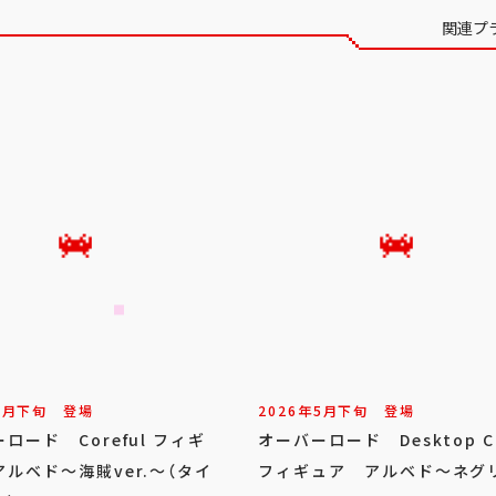
関連プ
7
月
下旬
登場
2026年
5
月
下旬
登場
ロード Coreful フィギ
オーバーロード Desktop C
ルベド～海賊ver.～（タイ
フィギュア アルベド～ネグ