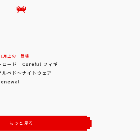
11
月
上旬
登場
ロード Coreful フィギ
アルベド～ナイトウェア
Renewal
もっと見る