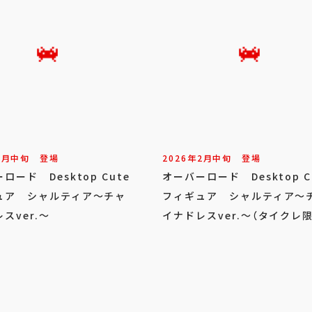
2
月
中旬
登場
2026年
2
月
中旬
登場
ロード Desktop Cute
オーバーロード Desktop C
ュア シャルティア～チャ
フィギュア シャルティア～
スver.～
イナドレスver.～（タイクレ