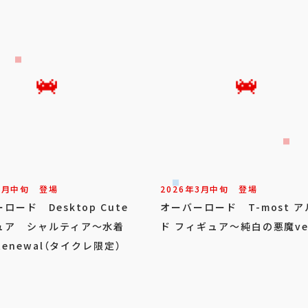
3
月
中旬
登場
2026年
3
月
中旬
登場
ロード Desktop Cute
オーバーロード T-most 
ュア シャルティア～水着
ド フィギュア～純白の悪魔ve
～Renewal（タイクレ限定）