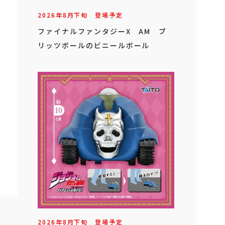
2026年
8
月
下旬
登場予定
ファイナルファンタジーX AM ブ
リッツボールのビニールボール
2026年
8
月
下旬
登場予定