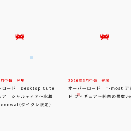
3
月
中旬
登場
2026年
3
月
中旬
登場
ロード Desktop Cute
オーバーロード T-most 
ュア シャルティア～水着
ド フィギュア～純白の悪魔ve
～Renewal（タイクレ限定）