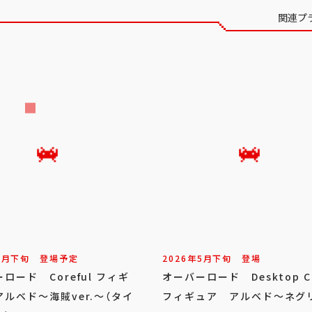
関連プ
7
月
下旬
登場予定
2026年
5
月
下旬
登場
ロード Coreful フィギ
オーバーロード Desktop C
ルベド～海賊ver.～（タイ
フィギュア アルベド～ネグ