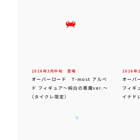
2026年
3
月
中旬
登場
2026年
オーバーロード T-most アルベ
オーバー
ド フィギュア～純白の悪魔ver.～
フィギ
（タイクレ限定）
イナドレ