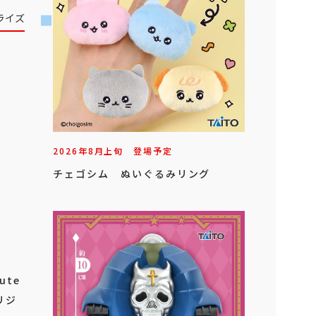
ライズ
2026年
8
月
上旬
登場予定
チェゴシム ぬいぐるみリング
ute
リジ