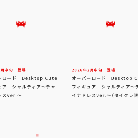
2
月
中旬
登場
2026年
2
月
中旬
登場
ロード Desktop Cute
オーバーロード Desktop C
ュア シャルティア～チャ
フィギュア シャルティア～
スver.～
イナドレスver.～（タイクレ