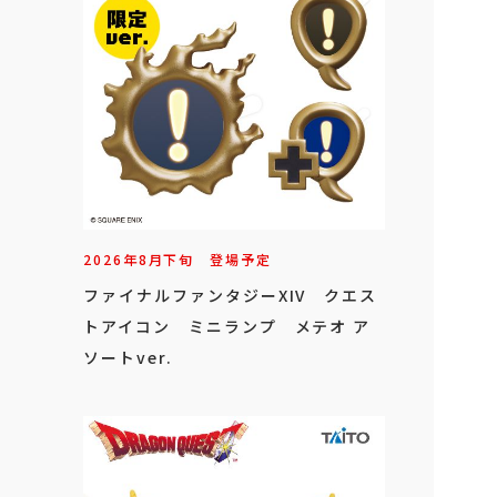
2026年
8
月
下旬
登場予定
ファイナルファンタジーXIV クエス
トアイコン ミニランプ メテオ ア
ソートver.