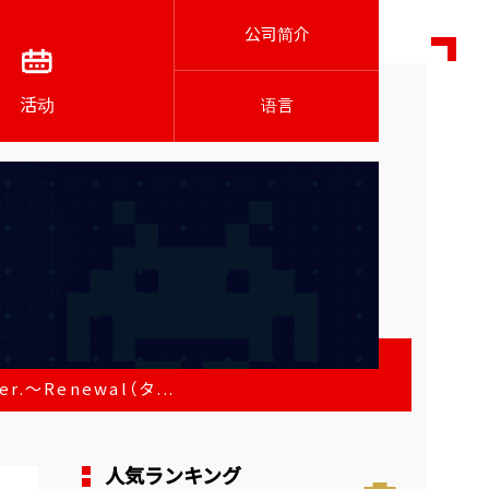
公司简介
活动
语言
～Renewal（タ...
人気ランキング