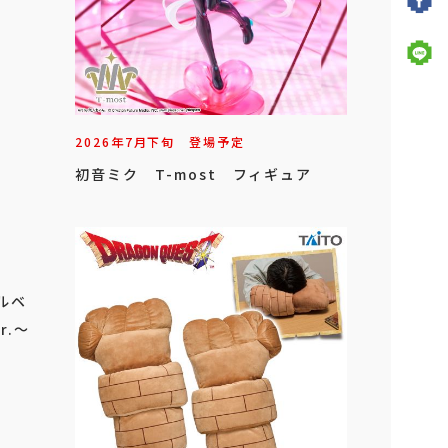
2026年
7
月
下旬
登場予定
初音ミク T-most フィギュア
アルベ
r.～