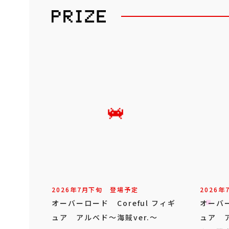
2026年
7
月
下旬
登場予定
2026年
オーバーロード Coreful フィギ
オーバー
ュア アルベド～海賊ver.～
ュア ア