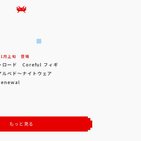
11
月
上旬
登場
ロード Coreful フィギ
アルベド～ナイトウェア
Renewal
もっと見る