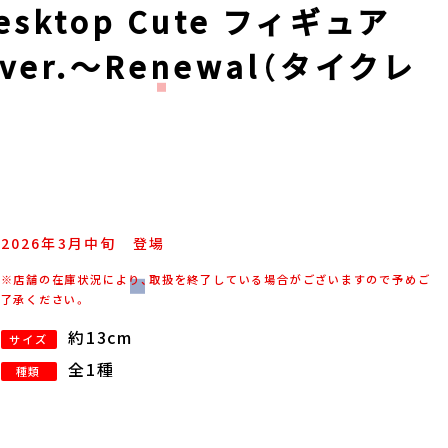
sktop Cute フィギュア
r.～Renewal（タイクレ
2026年
3
月
中旬
登場
※店舗の在庫状況により、取扱を終了している場合がございますので予めご
了承ください。
約13cm
サイズ
全1種
種類