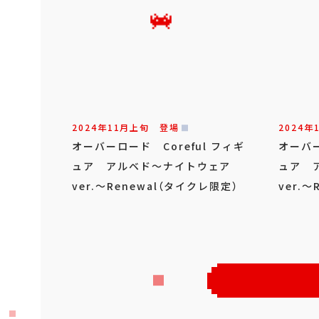
2024年
11
月
上旬
登場
2024年
オーバーロード Coreful フィギ
オーバー
ュア アルベド～ナイトウェア
ュア 
ver.～Renewal（タイクレ限定）
ver.～