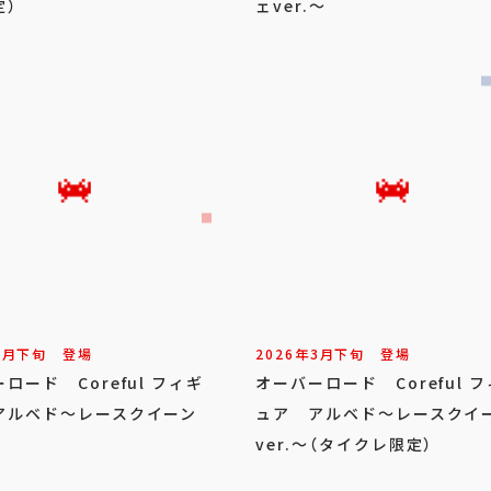
定）
ェver.～
3
月
下旬
登場
2026年
3
月
下旬
登場
ロード Coreful フィギ
オーバーロード Coreful 
アルベド～レースクイーン
ュア アルベド～レースクイ
ver.～（タイクレ限定）