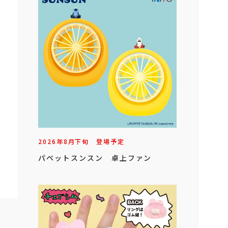
2026年
8
月
下旬
登場予定
パペットスンスン 卓上ファン