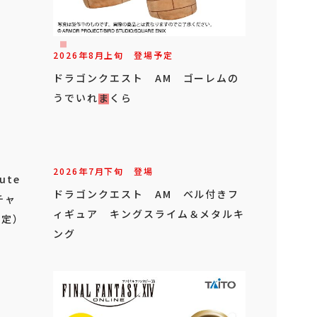
2026年
8
月
上旬
登場予定
ドラゴンクエスト AM ゴーレムの
うでいれまくら
2026年
7
月
下旬
登場
ute
ドラゴンクエスト AM ベル付きフ
チャ
ィギュア キングスライム＆メタルキ
限定）
ング