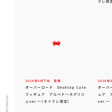
クレ限
2026年
5
月
下旬
登場
2026年
オーバーロード Desktop Cute
オーバー
フィギュア アルベド～ネグリジ
ュア 
ェver.～（タイクレ限定）
ver.～