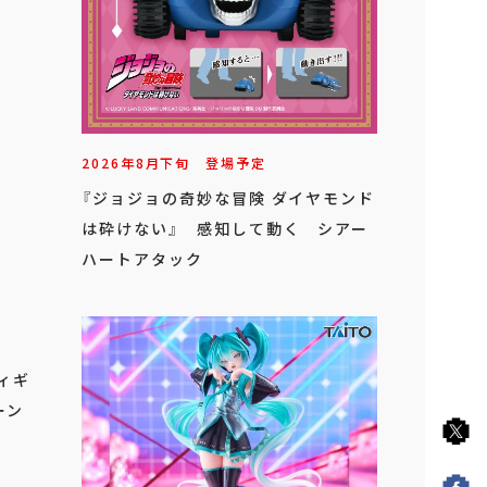
2026年
8
月
下旬
登場予定
『ジョジョの奇妙な冒険 ダイヤモンド
は砕けない』 感知して動く シアー
ハートアタック
フィギ
ーン