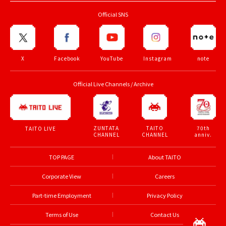
Official SNS
X
Facebook
YouTube
Instagram
note
Official Live Channels / Archive
ZUNTATA
TAITO
70th
TAITO LIVE
CHANNEL
CHANNEL
anniv.
TOP PAGE
About TAITO
Corporate View
Careers
Part-time Employment
Privacy Policy
Terms of Use
Contact Us