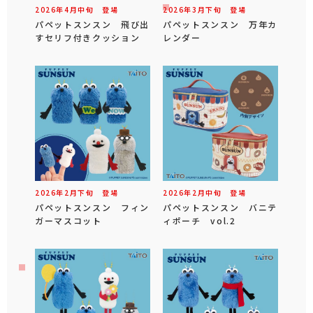
2026年
4
月
中旬
登場
2026年
3
月
下旬
登場
パペットスンスン 飛び出
パペットスンスン 万年カ
すセリフ付きクッション
レンダー
2026年
2
月
下旬
登場
2026年
2
月
中旬
登場
パペットスンスン フィン
パペットスンスン バニテ
ガーマスコット
ィポーチ vol.2