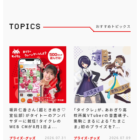
おすすめトピックス
坂井仁香さん（超ときめき♡
「タイクレ」が、あおぎり高
宣伝部）がタイトーのアンバ
校所属VTuberの音霊魂子、
サダーに就任！タイクレの
栗駒こまるによる「たまこ
WEB CMが8月1日よ...
ま」初のプライズを7...
プライズ・グッズ
2026.07.31
プライズ・グッズ
2026.07.09