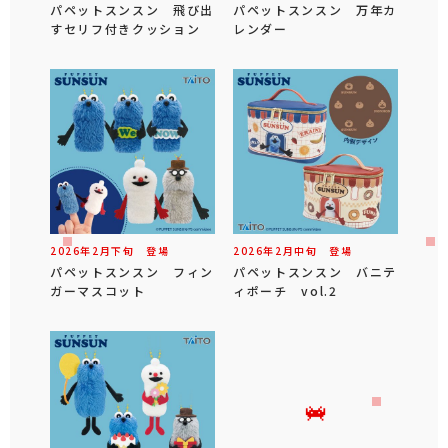
パペットスンスン 飛び出
パペットスンスン 万年カ
すセリフ付きクッション
レンダー
2026年
2
月
下旬
登場
2026年
2
月
中旬
登場
パペットスンスン フィン
パペットスンスン バニテ
ガーマスコット
ィポーチ vol.2