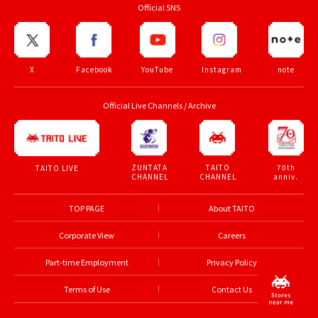
Official SNS
X
Facebook
YouTube
Instagram
note
Official Live Channels / Archive
ZUNTATA
TAITO
70th
TAITO LIVE
CHANNEL
CHANNEL
anniv.
TOP PAGE
About TAITO
Corporate View
Careers
Part-time Employment
Privacy Policy
Terms of Use
Contact Us