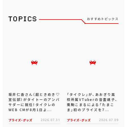
おすすめトピックス
坂井仁香さん（超ときめき♡
「タイクレ」が、あおぎり高
宣伝部）がタイトーのアンバ
校所属VTuberの音霊魂子、
サダーに就任！タイクレの
栗駒こまるによる「たまこ
WEB CMが8月1日よ...
ま」初のプライズを7...
プライズ・グッズ
2026.07.31
プライズ・グッズ
2026.07.09