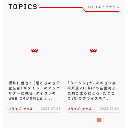
おすすめトピックス
坂井仁香さん（超ときめき♡
「タイクレ」が、あおぎり高
宣伝部）がタイトーのアンバ
校所属VTuberの音霊魂子、
サダーに就任！タイクレの
栗駒こまるによる「たまこ
WEB CMが8月1日よ...
ま」初のプライズを7...
プライズ・グッズ
2026.07.31
プライズ・グッズ
2026.07.09