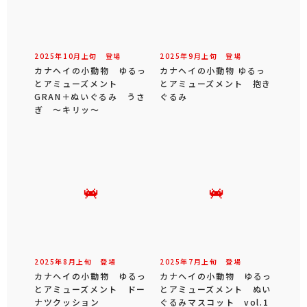
2025年
10
月
上旬
登場
2025年
9
月
上旬
登場
カナヘイの小動物 ゆるっ
カナヘイの小動物 ゆるっ
とアミューズメント
とアミューズメント 抱き
GRAN＋ぬいぐるみ うさ
ぐるみ
ぎ ～キリッ～
2025年
8
月
上旬
登場
2025年
7
月
上旬
登場
カナヘイの小動物 ゆるっ
カナヘイの小動物 ゆるっ
とアミューズメント ドー
とアミューズメント ぬい
ナツクッション
ぐるみマスコット vol.1