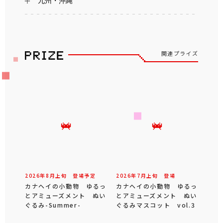
九州・沖縄
関連プライズ
2026年
8
月
上旬
登場予定
2026年
7
月
上旬
登場
カナヘイの小動物 ゆるっ
カナヘイの小動物 ゆるっ
とアミューズメント ぬい
とアミューズメント ぬい
ぐるみ-Summer-
ぐるみマスコット vol.3