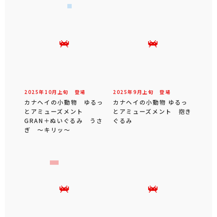
2025年
10
月
上旬
登場
2025年
9
月
上旬
登場
カナヘイの小動物 ゆるっ
カナヘイの小動物 ゆるっ
とアミューズメント
とアミューズメント 抱き
GRAN＋ぬいぐるみ うさ
ぐるみ
ぎ ～キリッ～