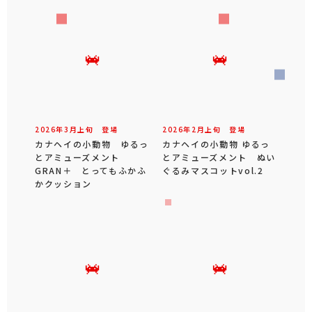
2026年
3
月
上旬
登場
2026年
2
月
上旬
登場
カナヘイの小動物 ゆるっ
カナヘイの小動物 ゆるっ
とアミューズメント
とアミューズメント ぬい
GRAN＋ とってもふかふ
ぐるみマスコットvol.2
かクッション