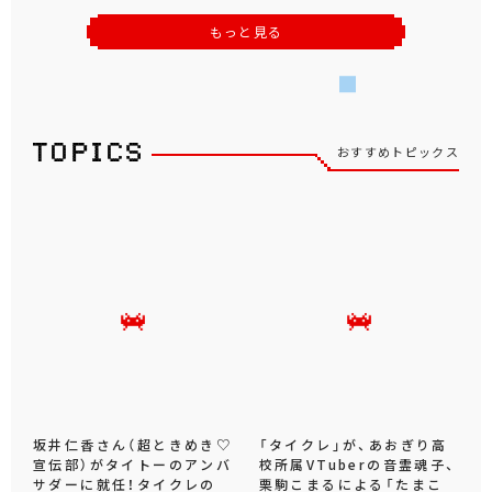
もっと見る
おすすめトピックス
坂井仁香さん（超ときめき♡
「タイクレ」が、あおぎり高
宣伝部）がタイトーのアンバ
校所属VTuberの音霊魂子、
サダーに就任！タイクレの
栗駒こまるによる「たまこ