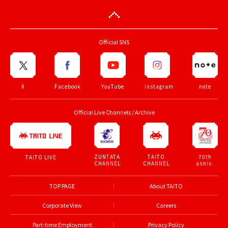
Official SNS
X
Facebook
YouTube
Instagram
note
Official Live Channels / Archive
ZUNTATA
TAITO
70th
TAITO LIVE
CHANNEL
CHANNEL
anniv.
TOP PAGE
About TAITO
Corporate View
Careers
Part-time Employment
Privacy Policy