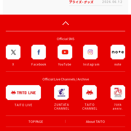
プライズ・グッズ
2026.06.12
Official SNS
X
Facebook
YouTube
Instagram
note
Official Live Channels / Archive
ZUNTATA
TAITO
70th
TAITO LIVE
CHANNEL
CHANNEL
anniv.
TOP PAGE
About TAITO