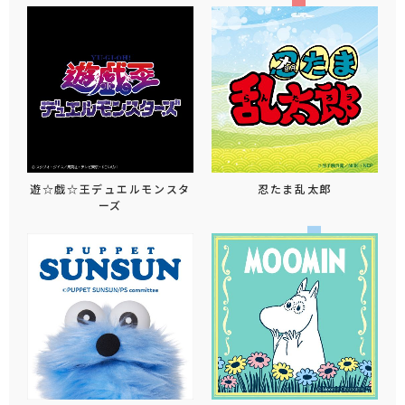
遊☆戯☆王デュエルモンスタ
忍たま乱太郎
ーズ