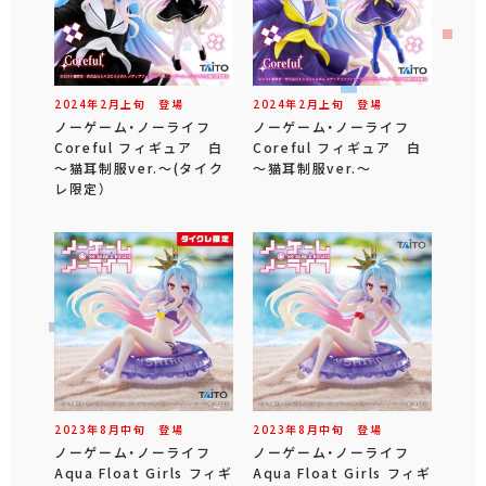
2024年
2
月
上旬
登場
2024年
2
月
上旬
登場
ノーゲーム・ノーライフ
ノーゲーム・ノーライフ
Coreful フィギュア 白
Coreful フィギュア 白
～猫耳制服ver.～(タイク
～猫耳制服ver.～
レ限定）
2023年
8
月
中旬
登場
2023年
8
月
中旬
登場
ノーゲーム・ノーライフ
ノーゲーム・ノーライフ
Aqua Float Girls フィギ
Aqua Float Girls フィギ