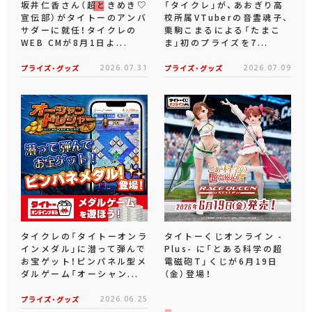
坂井仁香さん（超ときめき♡
「タイクレ」が、あおぎり高
宣伝部）がタイトーのアンバ
校所属VTuberの音霊魂子、
サダーに就任！タイクレの
栗駒こまるによる「たまこ
WEB CMが8月1日よ...
ま」初のプライズを7...
プライズ・グッズ
2026.07.31
プライズ・グッズ
2026.07.09
タイクレの「タイトーオンラ
タイトーくじオンライン -
インメダル」に潜って弾んで
Plus- に「とある科学の超
お宝ゲット！ピンパネル型メ
電磁砲T」くじが6月19日
ダルゲーム「オーシャン...
（金）登場！
プライズ・グッズ
2026.06.25