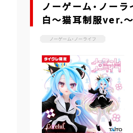
ノーゲーム・ノーライ
白～猫耳制服ver.
ノーゲーム・ノーライフ