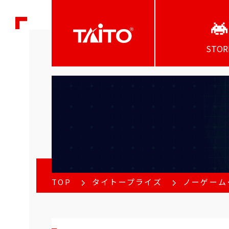
STOR
TOP
タイトープライズ
ノーゲーム・