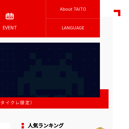
About TAITO
EVENT
LANGUAGE
(タイクレ限定）
人気ランキング