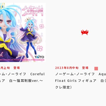
2
月
上旬
登場
2023年
8
月
中旬
登場
ム・ノーライフ Coreful
ノーゲーム・ノーライフ Aqu
ア 白～猫耳制服ver.～
Float Girls フィギュア 
クレ限定）