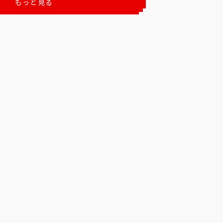
もっと見る