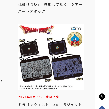
は砕けない』 感知して動く シアー
ハートアタック
a
2026年
8
月
上旬
登場予定
ドラゴンクエスト AM ガジェット