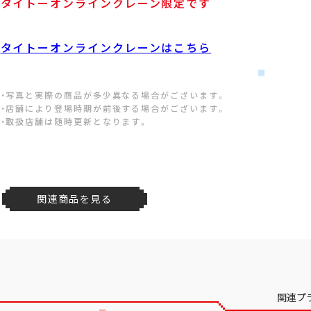
タイトーオンラインクレーン限定です
タイトーオンラインクレーンはこちら
・写真と実際の商品が多少異なる場合がございます。
・店舗により登場時期が前後する場合がございます。
・取扱店舗は随時更新となります。
関連商品を見る
関連プ