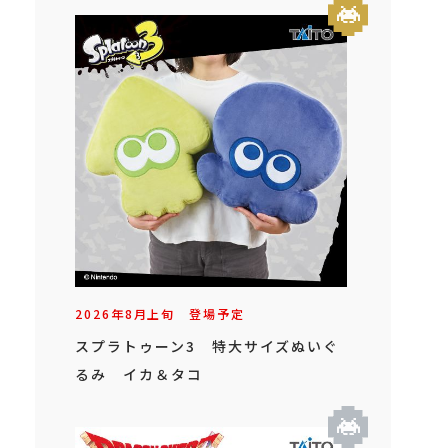
2026年
8
月
上旬
登場予定
スプラトゥーン3 特大サイズぬいぐ
るみ イカ＆タコ