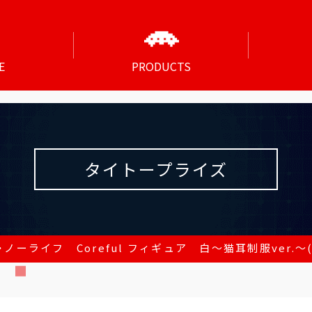
E
PRODUCTS
タイトープライズ
ノーライフ Coreful フィギュア 白～猫耳制服ver.～