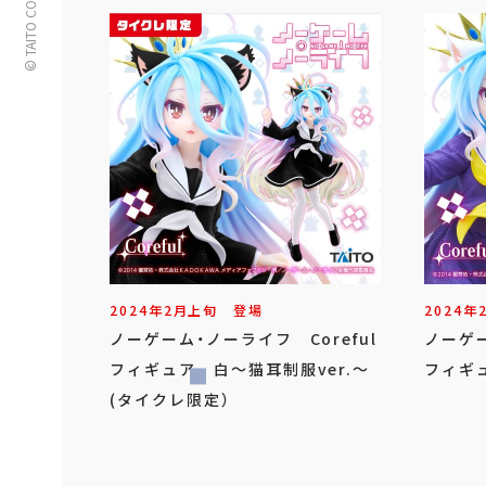
© TAITO CORPORATION
2024年
2
月
上旬
登場
2024年
ノーゲーム・ノーライフ Coreful
ノーゲー
フィギュア 白～猫耳制服ver.～
フィギュ
(タイクレ限定）