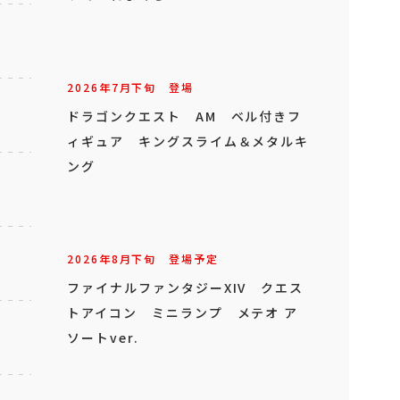
2026年
7
月
下旬
登場
ドラゴンクエスト AM ベル付きフ
ィギュア キングスライム＆メタルキ
ング
2026年
8
月
下旬
登場予定
ファイナルファンタジーXIV クエス
トアイコン ミニランプ メテオ ア
ソートver.