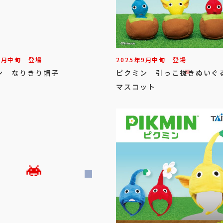
1
月
中旬
登場
2025年
9
月
中旬
登場
ン なりきり帽子
ピクミン 引っこ抜きぬいぐ
マスコット