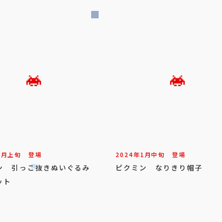
2
月
上旬
登場
2024年
1
月
中旬
登場
ン 引っこ抜きぬいぐるみ
ピクミン なりきり帽子
ット