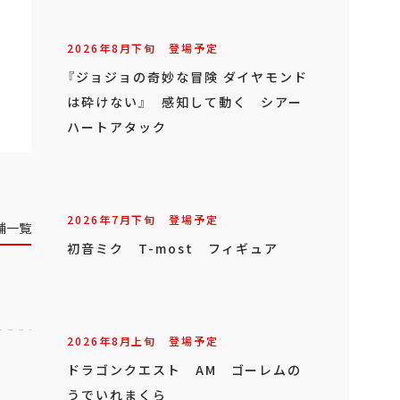
2026年
8
月
下旬
登場予定
『ジョジョの奇妙な冒険 ダイヤモンド
は砕けない』 感知して動く シアー
ハートアタック
2026年
7
月
下旬
登場予定
舗一覧
初音ミク T-most フィギュア
2026年
8
月
上旬
登場予定
ドラゴンクエスト AM ゴーレムの
うでいれまくら