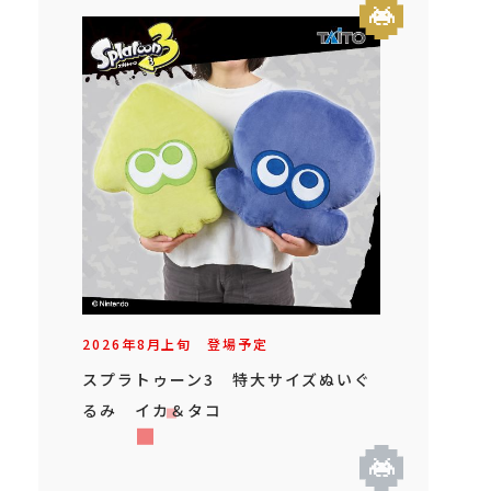
2026年
8
月
上旬
登場予定
スプラトゥーン3 特大サイズぬいぐ
るみ イカ＆タコ