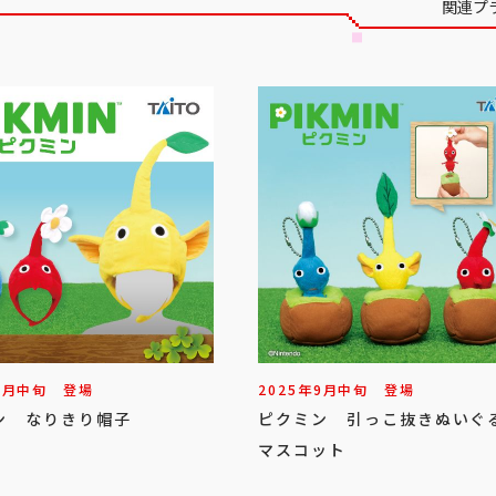
関連プ
1
月
中旬
登場
2025年
9
月
中旬
登場
ン なりきり帽子
ピクミン 引っこ抜きぬいぐ
マスコット