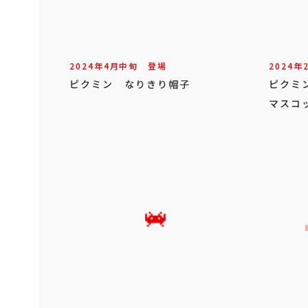
2024年
4
月
中旬
登場
2024年
ピクミン なりきり帽子
ピクミ
マスコ