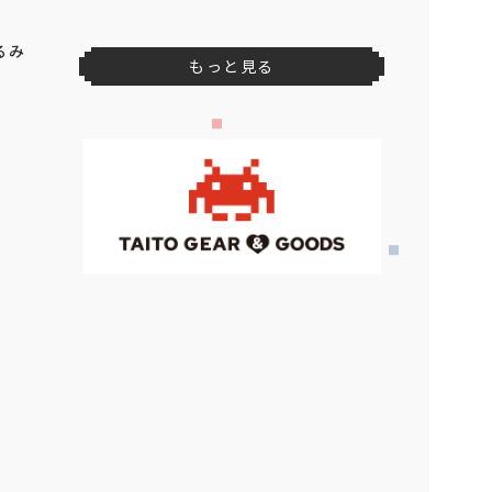
2026年
8
月
上旬
登場予定
ドラゴンクエスト AM スマホケー
るみ
ス ～40周年記念デザイン～
2026年
8
月
下旬
登場予定
ファイナルファンタジーX AM ブ
リッツボールのビニールボール
もっと見る