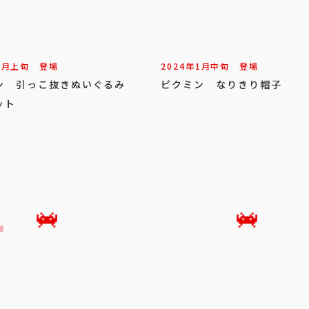
2
月
上旬
登場
2024年
1
月
中旬
登場
ン 引っこ抜きぬいぐるみ
ピクミン なりきり帽子
ット