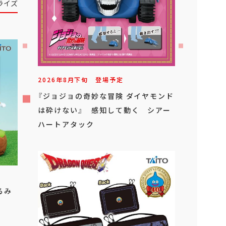
ライズ
2026年
7
月
下旬
登場
初音ミク T-most フィギュア
るみ
2026年
8
月
下旬
登場予定
『ジョジョの奇妙な冒険 ダイヤモンド