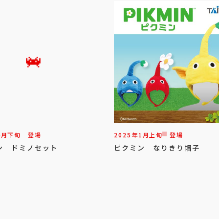
4
月
下旬
登場
2025年
1
月
上旬
登場
ン ドミノセット
ピクミン なりきり帽子