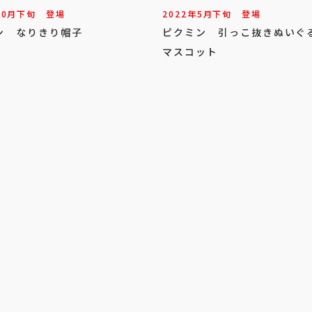
10
月
下旬
登場
2022年
5
月
下旬
登場
ン なりきり帽子
ピクミン 引っこ抜きぬいぐ
マスコット