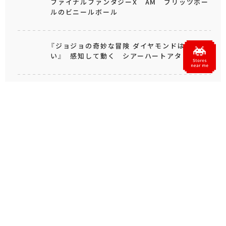
ファイナルファンタジーX AM ブリッツボー
ルのビニールボール
『ジョジョの奇妙な冒険 ダイヤモンドは砕けな
い』 感知して動く シアーハートアタック
ドラゴンクエスト AM ガジェットケース
～40周年記念デザイン～
もっと見る
人気のシリーズ