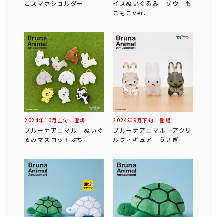
こスマホショルダー
イズぬいぐるみ ゾウ も
こもこver.
2024年
10
月
上旬
登場
2024年
9
月
下旬
登場
ブルーナアニマル ぬいぐ
ブルーナアニマル アクリ
るみマスコットぷち
ルフィギュア うさぎ