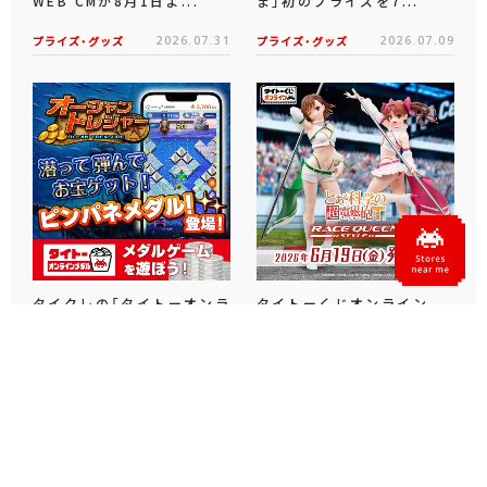
WEB CMが8月1日よ...
ま」初のプライズを7...
プライズ・グッズ
2026.07.31
プライズ・グッズ
2026.07.09
タイクレの「タイトーオンラ
タイトーくじオンライン -
インメダル」に潜って弾んで
Plus- に「とある科学の超
お宝ゲット！ピンパネル型メ
電磁砲T」くじが6月19日
ダルゲーム「オーシャン...
（金）登場！
プライズ・グッズ
2026.06.25
プライズ・グッズ
2026.06.12