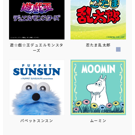
遊☆戯☆王デュエルモンスタ
忍たま乱太郎
ーズ
パペットスンスン
ムーミン