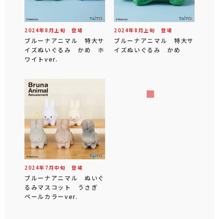
2024年
8
月
上旬
登場
2024年
8
月
上旬
登場
ブルーナアニマル 特大サ
ブルーナアニマル 特大サ
イズぬいぐるみ かめ ホ
イズぬいぐるみ かめ
ワイトver.
2024年
7
月
中旬
登場
ブルーナアニマル ぬいぐ
るみマスコット うさぎ
ペールカラーver.